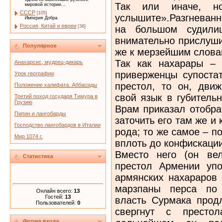
Так или иначе, 
мировой истории...
СССР
[105]
услышите».Разгневанн
Империя Добра
Россия, Китай и евреи
на большом судили
[36]
внимательно прислуши
Популярное
же к мерзейшим слова
Так как нахарары –
Анахарсис, мудрец-дикарь
приверженцы супоста
Урок географии
престол, то он, дви
Положение халифата. Аббасиды
свой язык в губитель
Третий поход государя Тимура в
Грузию
Врам приказал отобра
Пипин и лангобарды
заточить его там же и
Господство лангобардов в Италии
рода; то же самое – п
Мир 1074 г.
вплоть до конфискаци
Вместо него (он ве
Статистика
престол Армении упо
армянских нахараров
марзпаны перса по 
Онлайн всего:
13
Гостей:
13
власть Сурмака прод
Пользователей:
0
свергнут с престо
Форма входа