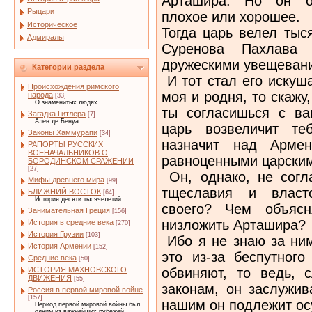
Арташира. Но он от
Рыцари
плохое или хорошее.
Историческое
Тогда царь велел тыс
Адмиралы
Суренова Пахлава 
дружескими увещеван
Категории раздела
И тот стал его искуша
Происхождения римского
моя и родня, то скажу
народа
[33]
О знаменитых людях
ты согласишься с ва
Загадка Гитлера
[7]
Ален де Бенуа
царь возвеличит те
Законы Хаммурапи
[34]
назначит над Армен
РАПОРТЫ РУССКИХ
ВОЕНАЧАЛЬНИКОВ О
равноценными царски
БОРОДИНСКОМ СРАЖЕНИИ
[27]
Он, однако, не согла
Мифы древнего мира
[99]
тщеславия и власто
БЛИЖНИЙ ВОСТОК
[64]
История десяти тысячелетий
своего? Чем объясн
Занимательная Греция
[156]
низложить Арташира?
История в средние века
[270]
История Грузии
[103]
Ибо я не знаю за ним
История Армении
[152]
это из-за беспутного
Средние века
[50]
обвиняют, то ведь, 
ИСТОРИЯ МАХНОВСКОГО
ДВИЖЕНИЯ
[55]
законам, он заслужив
Россия в первой мировой войне
[157]
нашим он подлежит о
Период первой мировой войны был
одним из важнейших рубежей