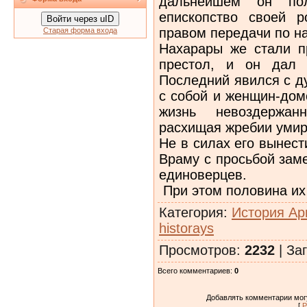
дальнейшем он пол
епископство своей р
Войти через uID
правом передачи по на
Старая форма входа
Нахарары же стали п
престол, и он дал 
Последний явился с д
с собой и женщин-дом
жизнь невоздержа
расхищая жребии умир
Не в силах его вынест
Враму с просьбой заме
единоверцев.
При этом половина их
Категория
:
История Ар
historays
Просмотров
:
2232
|
Заг
Всего комментариев
:
0
Добавлять комментарии могу
[
Р