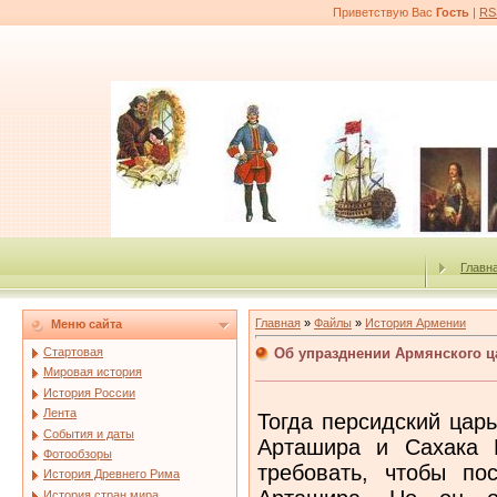
Приветствую Вас
Гость
|
RS
Главн
Главная
»
Файлы
»
История Армении
Меню сайта
Об упразднении Армянского ц
Стартовая
Мировая история
История России
Лента
Тогда персидский цар
События и даты
Арташира и Сахака В
Фотообзоры
требовать, чтобы по
История Древнего Рима
История стран мира