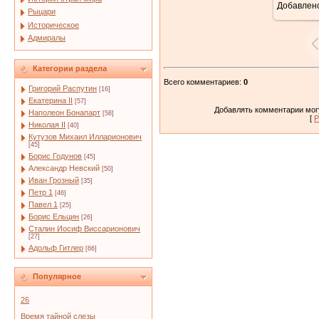
Добавлен
Рыцари
Историческое
Адмиралы
Категории раздела
Всего комментариев
:
0
Григорий Распутин
[16]
Екатерина II
[57]
Добавлять комментарии могу
Наполеон Бонапарт
[58]
[
Р
Николая II
[40]
Кутузов Михаил Илларионович
[45]
Борис Годунов
[45]
Александр Невский
[50]
Иван Грозный
[35]
Петр 1
[46]
Павел 1
[25]
Борис Ельцин
[26]
Сталин Иосиф Виссарионович
[27]
Адольф Гитлер
[66]
Популярное
26
Время тайной слезы