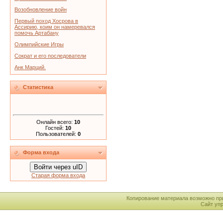
Возобновление войн
Первый поход Хосрова в
Ассирию, коим он намеревался
помочь Артабану
Олимпийские Игры
Сократ и его последователи
Анк Марций.
Статистика
Онлайн всего:
10
Гостей:
10
Пользователей:
0
Форма входа
Войти через uID
Старая форма входа
Копирование материала возможно пр
Сайт уп