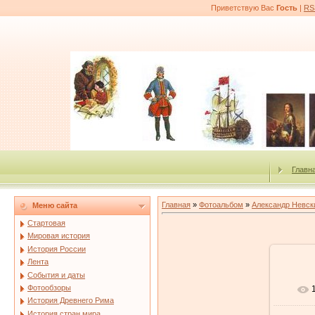
Приветствую Вас
Гость
|
RS
Главн
Главная
»
Фотоальбом
»
Александр Невск
Меню сайта
Стартовая
Мировая история
История России
Лента
События и даты
Фотообзоры
История Древнего Рима
История стран мира