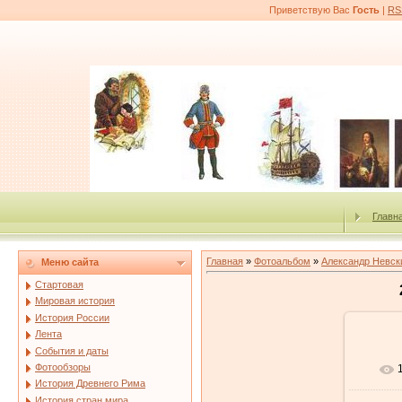
Приветствую Вас
Гость
|
RS
Главн
Главная
»
Фотоальбом
»
Александр Невск
Меню сайта
Стартовая
Мировая история
История России
Лента
События и даты
Фотообзоры
История Древнего Рима
История стран мира