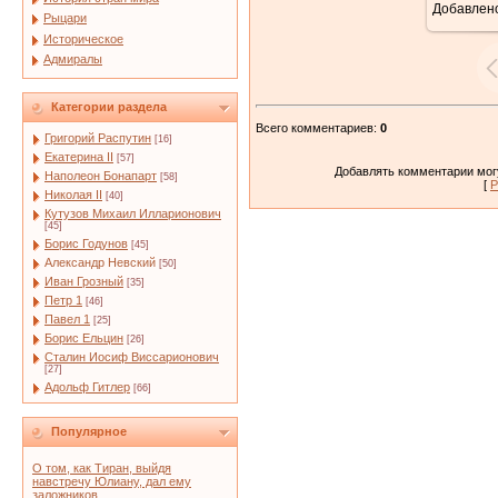
Добавлен
Рыцари
Историческое
Адмиралы
Категории раздела
Всего комментариев
:
0
Григорий Распутин
[16]
Екатерина II
[57]
Добавлять комментарии могу
Наполеон Бонапарт
[58]
[
Р
Николая II
[40]
Кутузов Михаил Илларионович
[45]
Борис Годунов
[45]
Александр Невский
[50]
Иван Грозный
[35]
Петр 1
[46]
Павел 1
[25]
Борис Ельцин
[26]
Сталин Иосиф Виссарионович
[27]
Адольф Гитлер
[66]
Популярное
О том, как Тиран, выйдя
навстречу Юлиану, дал ему
заложников