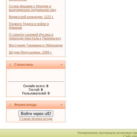
Ссора Аршама с Иродом и
вынужденное подчинение ему
Вормсский конкордат. 1122 г.
Подвиги Трдата в войне в
Алвании
О смерти сыновей Иусика и
переходе престола к Парнерсеху
Восстание Танкмара и Эберхарда
Штурм Иерусалима. 1099 г.
Статистика
Онлайн всего:
6
Гостей:
6
Пользователей:
0
Форма входа
Войти через uID
Старая форма входа
Копирование материала возможно пр
Сайт уп