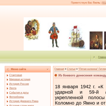
Приветствую Вас
Гость
|
RS
Главн
Главная
»
Статьи
»
“Пятая колонна” Гитле
Меню сайта
Из боевого донесения команд
Стартовая
Мировая история
История России
18 января 1942 г. «К
Лента
ударной и 59-й а
События и даты
укрепленной полосы
Фотообзоры
История Древнего Рима
Коломно до Ямно и от
История стран мира