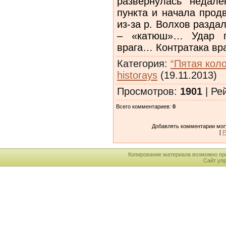
развернулась недале
пункта и начала прод
из-за р. Волхов разда
– «катюш»… Удар п
врага… Контратака вра
Категория
:
“Пятая кол
historays
(19.11.2013)
Просмотров
:
1901
|
Ре
Всего комментариев
:
0
Добавлять комментарии могу
[
Р
Копирование материала возможно пр
Сайт уп