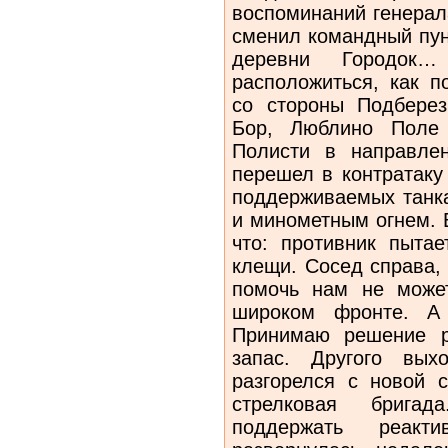
воспоминаний генерал
сменил командный пун
деревни Городок
расположиться, как п
со стороны Подбере
Бор, Люблино Поле 
Полисти в направле
перешел в контратаку
поддерживаемых танк
и минометным огнем. В
что: противник пытае
клещи. Сосед справа,
помочь нам не може
широком фронте. А
Принимаю решение р
запас. Другого вых
разгорелся с новой 
стрелковая брига
поддержать реакти