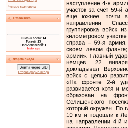
ПРИ БОРОДИНЕ[1]
наступление 4-я арми
Четыре края света
участок за счет 59-й
еще южнее, почти в
Статистика
направлении Спас
группировка войск из
километровом участке
Онлайн всего:
14
справа – 59-я армия,
Гостей:
13
Пользователей:
1
своем левом фланге;
historays
армии». Главный удар
Форма входа
немцев. 22 январ
Войти через uID
докладывал Верховн
Старая форма входа
войск с целью развит
«На фронте 2-й уд
развивается хотя и м
образован на фро
Селищенского поселк
который окружен. По 
10 км и подошли к Ле
на направлении 4-й и
характер. Несмотря на