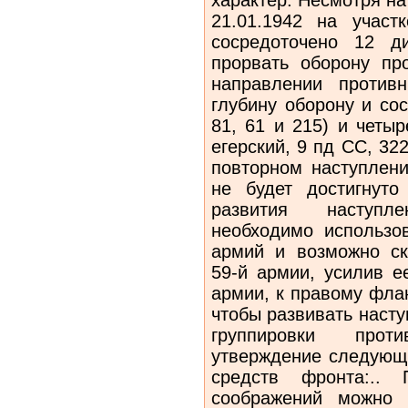
21.01.1942 на учас
сосредоточено 12 д
прорвать оборону пр
направлении против
глубину оборону и со
81, 61 и 215) и четы
егерский, 9 пд СС, 322
повторном наступлени
не будет достигнуто
развития наступл
необходимо использов
армий и возможно ск
59-й армии, усилив е
армии, к правому флан
чтобы развивать насту
группировки прот
утверждение следующи
средств фронта:.. 
соображений можно