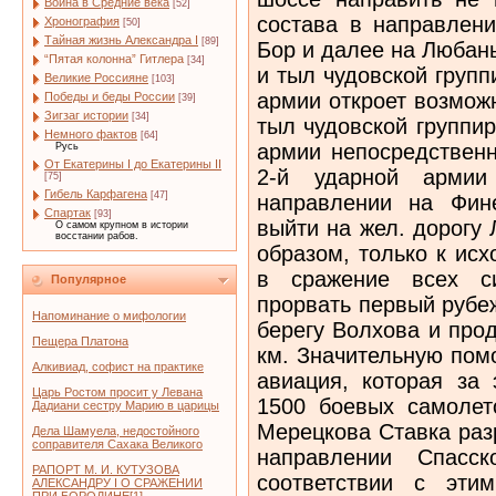
Война в Средние века
[52]
состава в направлени
Хронография
[50]
Тайная жизнь Александра I
[89]
Бор и далее на Любан
“Пятая колонна” Гитлера
[34]
и тыл чудовской групп
Великие Россияне
[103]
армии откроет возмож
Победы и беды России
[39]
Зигзаг истории
[34]
тыл чудовской группир
Немного фактов
[64]
армии непосредствен
Русь
От Екатерины I до Екатерины II
2-й ударной армии
[75]
Гибель Карфагена
[47]
направлении на Фин
Спартак
[93]
выйти на жел. дорогу
О самом крупном в истории
восстании рабов.
образом, только к ис
в сражение всех с
Популярное
прорвать первый рубе
Напоминание о мифологии
берегу Волхова и прод
Пещера Платона
км. Значительную пом
Алкивиад, софист на практике
авиация, которая за
Царь Ростом просит у Левана
1500 боевых самолет
Дадиани сестру Марию в царицы
Мерецкова Ставка раз
Дела Шамуела, недостойного
соправителя Сахака Великого
направлении Спасс
РАПОРТ М. И. КУТУЗОВА
соответствии с эти
АЛЕКСАНДРУ I О СРАЖЕНИИ