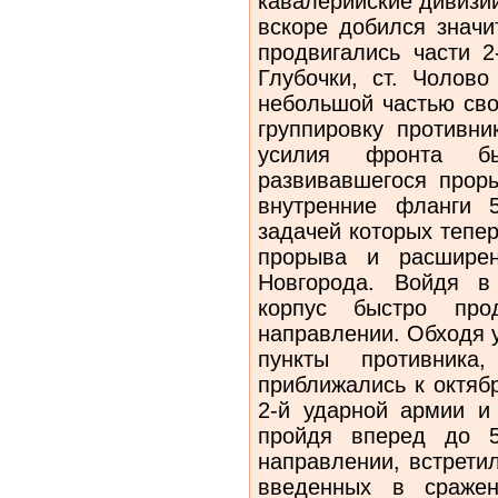
кавалерийские дивизии
вскоре добился значи
продвигались части 2
Глубочки, ст. Чолово
небольшой частью сво
группировку противни
усилия фронта б
развивавшегося прор
внутренние фланги 
задачей которых тепе
прорыва и расшире
Новгорода. Войдя в
корпус быстро прод
направлении. Обходя 
пункты противник
приближались к октяб
2-й ударной армии и 
пройдя вперед до 5
направлении, встрети
введенных в сражен