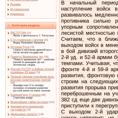
В начальный перио
Рыцари
наступление войск 
Историческое
развивалось медленно
Адмиралы
противника сильно р
Категории раздела
упорным сопротивлен
лесистой местностью 
РАСПУТИН
[21]
Жизнь и деятельность Г. Распутина.
Считаем, что в ближ
Сто сталинских соколов
[40]
Федор Яковлевич Фалалеев
выходом войск в мене
История Руси
[76]
в бой дивизий второг
страна и население древней руси
после начала государства
2-й уд. и 52-й армии 
Повесть Временных лет
[56]
"Повесть временных лет" - наиболее
темпами. Учитывая, чт
ранний из дошедших до нас
летописных сводов.
фронте 4-й и 59-й ар
Россия (СССР) в войнах второй
половины XX века
[74]
развития, фронтовую
Полный сборник платформ всех
русских политических партий
строим на следующих 
[56]
Манифестом 17-го октября
развития прорыва при
положено основание развитию
русской жизни на новых началах
переброшенным на уча
Ближний круг Сталина
[88]
Соратники вождя
382 сд еще две дивизи
Величайшие тайны истории
[103]
приступили к перегруп
Хроники мусульманских
государств
[79]
С выходом 2-й удар
Дворцовые секреты
[144]
шоссе направить не 