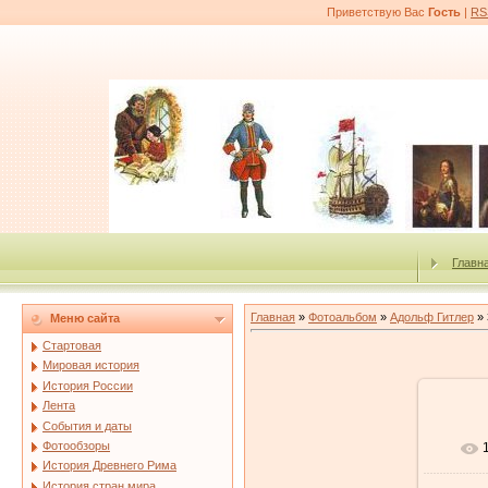
Приветствую Вас
Гость
|
RS
Главн
Главная
»
Фотоальбом
»
Адольф Гитлер
» 
Меню сайта
Стартовая
Мировая история
История России
Лента
События и даты
Фотообзоры
История Древнего Рима
История стран мира