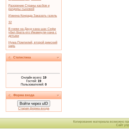
Разорение Страны касбов и
раздоры сыновей
Измена Конрада Заказать газель
32
В гневе на Дауд-хана шах Сефи
убил брата его Имамкули-хана с
детьми
Нума Помпилий, второй римский
царь
Статистика
Онлайн всего:
19
Гостей:
19
Пользователей:
0
Форма входа
Войти через uID
Старая форма входа
Копирование материала возможно пр
Сайт уп