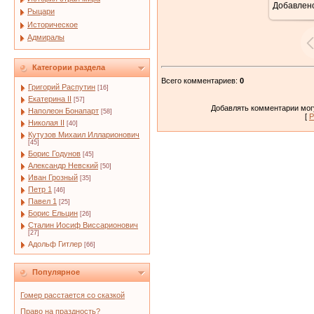
Добавлен
Рыцари
Историческое
Адмиралы
Категории раздела
Всего комментариев
:
0
Григорий Распутин
[16]
Екатерина II
[57]
Добавлять комментарии могу
Наполеон Бонапарт
[58]
[
Р
Николая II
[40]
Кутузов Михаил Илларионович
[45]
Борис Годунов
[45]
Александр Невский
[50]
Иван Грозный
[35]
Петр 1
[46]
Павел 1
[25]
Борис Ельцин
[26]
Сталин Иосиф Виссарионович
[27]
Адольф Гитлер
[66]
Популярное
Гомер расстается со сказкой
Право на праздность?