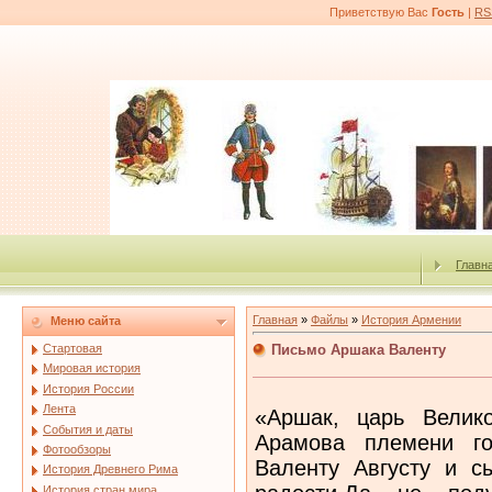
Приветствую Вас
Гость
|
RS
Главн
Главная
»
Файлы
»
История Армении
Меню сайта
Письмо Аршака Валенту
Стартовая
Мировая история
История России
Лента
«Аршак, царь Велик
События и даты
Арамова племени го
Фотообзоры
Валенту Августу и с
История Древнего Рима
История стран мира