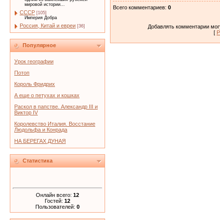
мировой истории...
Всего комментариев
:
0
СССР
[105]
Империя Добра
Россия, Китай и евреи
Добавлять комментарии могу
[36]
[
Р
Популярное
Урок географии
Потоп
Король Фридрих
А еще о петухах и кошках
Раскол в папстве. Александр III и
Виктор IV
Королевство Италия. Восстание
Людольфа и Конрада
НА БЕРЕГАХ ДУНАЯ
Статистика
Онлайн всего:
12
Гостей:
12
Пользователей:
0