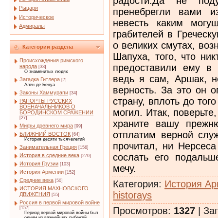
радости.Да не под
Рыцари
пренебрегли вами и
Историческое
невесть каким могу
Адмиралы
грабителей в Греческ
о великих смутах, во
Категории раздела
Шапуха, того, что ник
Происхождения римского
предоставили ему в
народа
[33]
О знаменитых людях
ведь я сам, Аршак, 
Загадка Гитлера
[7]
Ален де Бенуа
верность. За это он 
Законы Хаммурапи
[34]
страну, вплоть до тог
РАПОРТЫ РУССКИХ
ВОЕНАЧАЛЬНИКОВ О
могил. Итак, поверьте,
БОРОДИНСКОМ СРАЖЕНИИ
[27]
храните вашу прежн
Мифы древнего мира
[99]
отплатим верной слу
БЛИЖНИЙ ВОСТОК
[64]
История десяти тысячелетий
прочитал, ни Нерсеса
Занимательная Греция
[156]
сослать его подальш
История в средние века
[270]
История Грузии
[103]
мечу.
История Армении
[152]
Средние века
[50]
Категория
:
История Ар
ИСТОРИЯ МАХНОВСКОГО
historays
ДВИЖЕНИЯ
[55]
Россия в первой мировой войне
Просмотров
:
1327
|
Заг
[157]
Период первой мировой войны был
одним из важнейших рубежей