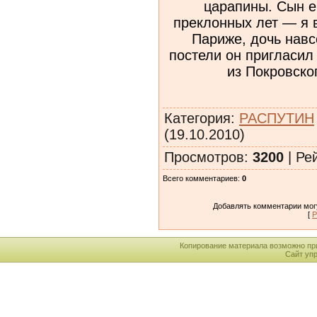
Категория
:
РАСПУТИН
(19.10.2010)
Просмотров
:
3200
|
Ре
Всего комментариев
:
0
Добавлять комментарии могу
[
Р
Копирование материала возможно пр
Сайт уп