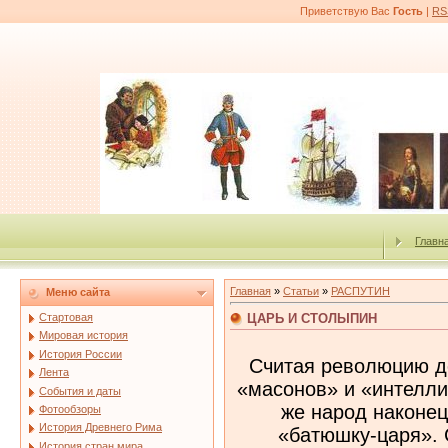
Приветствую Вас
Гость
|
RS
Главн
Главная
»
Статьи
»
РАСПУТИН
Меню сайта
ЦАРЬ И СТОЛЫПИН
Стартовая
Мировая история
История России
Считая революцию де
Лента
«масонов» и «интеллиг
События и даты
же народ наконец 
Фотообзоры
История Древнего Рима
«батюшку‑царя». 
История стран мира