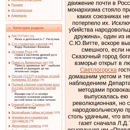
движение почти в Росс
Рыцари
монархизма стояло пра
Историческое
каких союзниках не
Адмиралы
потерпело их. Искл
Категории раздела
убийства народовольц
дружина», один из 
РАСПУТИН
[21]
Жизнь и деятельность Г. Распутина.
С.Ю.Витте, вскоре вы
Сто сталинских соколов
[40]
Федор Яковлевич Фалалеев
смешного, если не
История Руси
[76]
Сказочный город бог
страна и население древней руси
после начала государства
взморье открыт в л
Повесть Временных лет
[56]
"Повесть временных лет" - наиболее
Светлогорска
гостеприимно примут и окружат домашним уютом и теплом.Дружина действовала под наблюдением Департамента полиции и пользовалась методами провокации, в частности за границей выпускалась ею газета «Правда» — якобы революционная, но с задачей нарочито утрировать народовольческую программу. Название оказалось столь удачным, что впоследствии его взяли для своих газет сначала Л.Д.Троцкий, а затем В.И.Ленин, основанная им «Правда» выходит до сих пор. Однако, по мере надвижения революции, стали возникать и монархические организации: «Русское собрание» в Петербурге в 1901 году, «Общество хоругвеносцев», «Союз русских людей» и «Русская монархическая партия» в Москве и «Партия правового порядка» в Петербурге в 1905 году. 17 октября послужило сигналом и для «революционеров слева», вышедших на улицу с красными знаменами и лозунгом «Долой самодержавие», и для «революционеров справа», вышедших с трехцветными знаменами и лозунгами неограниченного самодержавия. В Москве для борьбы с «красными» были созданы «черные сотни», по всей стране начались еврейские погромы, нападения на «левые» демонстрации и политические убийства «справа». Сначала это движение было в значительной степени спонтанным и довольно сильным, опираясь на еще живые в народе монархические, православные и национальные чувства, а также на естественное раздражение обывателей забастовками, в частности были очень активны лавочники, лишившиеся заработков из‑за прекращения подвоза товаров. Однако черносотенцы сразу же были взяты под крыло не только Департаментом полиции
ранний из дошедших до нас
летописных сводов.
Россия (СССР) в войнах второй
половины XX века
[74]
Полный сборник платформ всех
русских политических партий
[56]
Манифестом 17-го октября
положено основание развитию
русской жизни на новых началах
Ближний круг Сталина
[88]
Соратники вождя
Величайшие тайны истории
[103]
Хроники мусульманских
государств
[79]
Дворцовые секреты
[144]