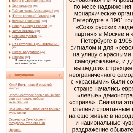
Война в Средние века
[52]
Хронография
[50]
Тайная жизнь Александра I
[89]
“Пятая колонна” Гитлера
[34]
Великие Россияне
[103]
Победы и беды России
[39]
Зигзаг истории
[34]
Немного фактов
[64]
Русь
От Екатерины I до Екатерины II
[75]
Гибель Карфагена
[47]
Спартак
[93]
О самом крупном в истории
восстании рабов.
Популярное
Юний Брут, первый римский
консул
Через некоторое время на Грузию
еще раз напало войско
кызылбашей
Чем кончилась Троянская война?
купальники
Скончался Узун Хасан и
государем стал его сын
Церковь