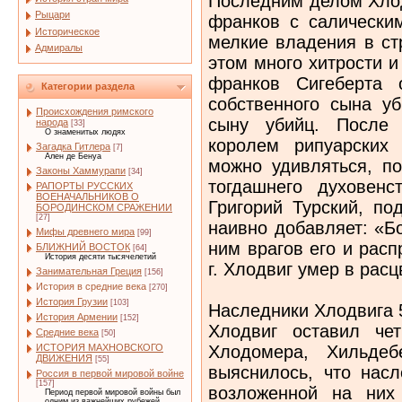
Последним делом Хлод
Рыцари
франков с салически
Историческое
мелкие владения в ст
Адмиралы
этом много хитрости и
франков Сигеберта 
Категории раздела
собственного сына уб
Происхождения римского
сыну убийц. После 
народа
[33]
О знаменитых людях
королем рипуарских
Загадка Гитлера
[7]
Ален де Бенуа
можно удивляться, по
Законы Хаммурапи
[34]
тогдашнего духовен
РАПОРТЫ РУССКИХ
ВОЕНАЧАЛЬНИКОВ О
Григорий Турский, по
БОРОДИНСКОМ СРАЖЕНИИ
[27]
наивно добавляет: «Бо
Мифы древнего мира
[99]
ним врагов его и рас
БЛИЖНИЙ ВОСТОК
[64]
История десяти тысячелетий
г. Хлодвиг умер в рас
Занимательная Греция
[156]
История в средние века
[270]
История Грузии
[103]
Наследники Хлодвига 5
История Армении
[152]
Хлодвиг оставил че
Средние века
[50]
Хлодомера, Хильдеб
ИСТОРИЯ МАХНОВСКОГО
ДВИЖЕНИЯ
[55]
выяснилось, что нас
Россия в первой мировой войне
[157]
возложенной на них 
Период первой мировой войны был
одним из важнейших рубежей