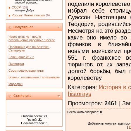
поделили королевство 
мировой истории...
СССР
[105]
избрал себе столиц
Империя Добра
Россия, Китай и евреи
Суассон. Настоящим 
[36]
Теодорих, родившийся
Популярное
Несмотря на это разде
какие оно имело во 
Через пять лет, после
возвращения царевича Эрекле
франков в ближайш
Положение дел на Востоке.
новыми воинскими пре
Сельджуки
551 г. франкское в
Завещание 817 г.
тюрингов от их запад
Писистрат
долгой борьбы, был 
Сроки реализации котят
королевству.
Война с изгнанными Тарквиниями
Марафон
Категория
:
История в 
historays
Статистика
Просмотров
:
2461
|
Заг
Всего комментариев
:
0
Онлайн всего:
21
Гостей:
21
Пользователей:
0
Добавлять комментарии могу
[
Р