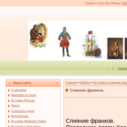
Приветствую Вас
Гость
|
RS
Главн
Главная
»
Файлы
»
История в средние век
Меню сайта
Слияние франков.
Стартовая
Мировая история
История России
Лента
События и даты
Фотообзоры
Слияние франков.
История Древнего Рима
История стран мира