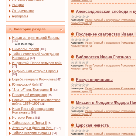
Комментарии (0)
Рыцари
Историческое
Александровская слобода и к
Адмиралы
Категория:
Иван Грозный и воцарение Романовых
Комментарии (0)
Категории раздела
Последнее сватовство Ивана 
Новая история старой Европы
[183]
Категория:
Иван Грозный и воцарение Романовых
400-1500 годы
Комментарии (0)
Символы России
[100]
Тайны египетской экспедиции
Библиотека Ивана Грозного
Наполеона
[42]
Индокитай: Пепел четырех войн
Категория:
Иван Грозный и воцарение Романовых
[72]
Комментарии (0)
Выдуманная история Европы
[67]
Борьба генерала Корнилова
Разгул опричнины
[41]
Ютландский бой
[87]
Категория:
Иван Грозный и воцарение Романовых
“Златой” век Екатерины II
[53]
Комментарии (0)
Последний император
[55]
Россия — Англия: неизвестная
Миссия в Лондоне Федора Пи
война, 1857–1907
[31]
Иван Грозный и воцарение
Категория:
Иван Грозный и воцарение Романовых
Романовых
[89]
Комментарии (0)
История Рима
[81]
Тайна смерти Петра II
[67]
Царская невеста
Атлантида и Древняя Русь
[127]
Тайная история Украины
[54]
Категория:
Иван Грозный и воцарение Романовых