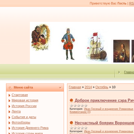
Приветствую Вас
Гость
|
RS
Главн
Главная
»
2014
»
Октябрь
»
10
Меню сайта
Стартовая
Доброе приключение сэра Ри
Мировая история
История России
Категория:
Иван Грозный и воцарение Романовых
Лента
Комментарии (0)
События и даты
Фотообзоры
Несчастный боярин Воронцов
История Древнего Рима
Категория:
Иван Грозный и воцарение Романовых
История стран мира