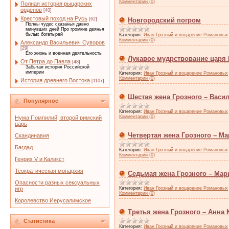
Комментарии (0)
Полная история рыцарских
орденов
[40]
Крестовый поход на Русь
[62]
Новгородский погром
Полны чудес сказанья давно
минувших дней Про громкие деянья
былых богатырей
Категория:
Иван Грозный и воцарение Романовых
Комментарии (0)
Александр Васильевич Суворов
[29]
Его жизнь и военная деятельность
Лукавое мудрствование царя
От Петра до Павла
[48]
Забытая история Российской
империи
Категория:
Иван Грозный и воцарение Романовых
Комментарии (0)
История древнего Востока
[1107]
Шестая жена Грозного – Васи
Популярное
Категория:
Иван Грозный и воцарение Романовых
Комментарии (0)
Нума Помпилий, второй римский
царь
Четвертая жена Грозного – М
Скандинавия
Багдад
Категория:
Иван Грозный и воцарение Романовых
Комментарии (0)
Генрих V и Каликст
Теократическая монархия
Седьмая жена Грозного – Мар
Опасности разных сексуальных
игр
Категория:
Иван Грозный и воцарение Романовых
Комментарии (0)
Королевство Иерусалимское
Третья жена Грозного – Анна 
Статистика
Категория:
Иван Грозный и воцарение Романовых