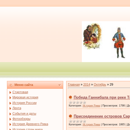
Главная
»
2014
»
Октябрь
»
29
Меню сайта
Стартовая
Победа Ганнибала при реке 
Мировая история
История России
Категория:
История Рима
|
Просмотров:
1798
|
До
Лента
События и даты
Присоединение островов Са
Фотообзоры
История Древнего Рима
Категория:
История Рима
|
Просмотров:
1865
|
До
История стран мира