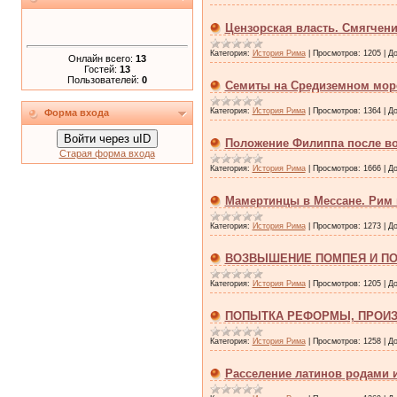
Цензорская власть. Смягчени
Категория:
История Рима
|
Просмотров:
1205
|
До
Онлайн всего:
13
Гостей:
13
Пользователей:
0
Семиты на Средиземном море
Категория:
История Рима
|
Просмотров:
1364
|
До
Форма входа
Войти через uID
Положение Филиппа после в
Старая форма входа
Категория:
История Рима
|
Просмотров:
1666
|
До
Мамертинцы в Мессане. Рим 
Категория:
История Рима
|
Просмотров:
1273
|
До
ВОЗВЫШЕНИЕ ПОМПЕЯ И ПО
Категория:
История Рима
|
Просмотров:
1205
|
До
ПОПЫТКА РЕФОРМЫ, ПРОИЗ
Категория:
История Рима
|
Просмотров:
1258
|
До
Расселение латинов родами 