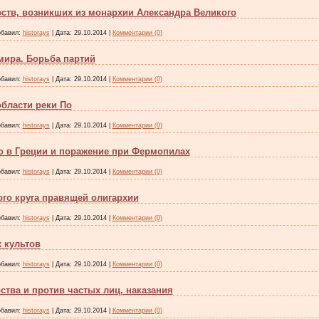
ств, возникших из монархии Александра Великого
бавил:
historays
|
Дата:
29.10.2014
|
Комментарии (0)
мира. Борьба партий
бавил:
historays
|
Дата:
29.10.2014
|
Комментарии (0)
бласти реки По
бавил:
historays
|
Дата:
29.10.2014
|
Комментарии (0)
о в Греции и поражение при Фермопилах
бавил:
historays
|
Дата:
29.10.2014
|
Комментарии (0)
го круга правящей олигархии
бавил:
historays
|
Дата:
29.10.2014
|
Комментарии (0)
 культов
бавил:
historays
|
Дата:
29.10.2014
|
Комментарии (0)
ства и против частых лиц, наказания
бавил:
historays
|
Дата:
29.10.2014
|
Комментарии (0)