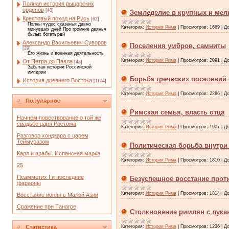
Полная история рыцарских
орденов
[40]
Земледелие в крупных и мел
Крестовый поход на Русь
[62]
Полны чудес сказанья давно
Категория:
История Рима
|
Просмотров:
1669
|
До
минувших дней Про громкие деянья
былых богатырей
Александр Васильевич Суворов
Поселения умбров, самниты
[29]
Его жизнь и военная деятельность
Категория:
История Рима
|
Просмотров:
2091
|
До
От Петра до Павла
[48]
Забытая история Российской
империи
Борьба греческих поселений 
История древнего Востока
[1104]
Категория:
История Рима
|
Просмотров:
2286
|
До
Популярное
Римская семья, власть отца
Начнем повествование о той же
свадьбе царя Ростома
Категория:
История Рима
|
Просмотров:
1907
|
До
Разговор хондкара с царем
Теймуразом
Политическая борьба внутр
Карл и арабы. Испанская марка
Категория:
История Рима
|
Просмотров:
1810
|
До
25
Псамметих I и последние
Безуспешное восстание прот
фараоны
Категория:
История Рима
|
Просмотров:
1814
|
До
Восстание ионян в Малой Азии
Сражение при Танагре
Столкновение римлян с лука
Статистика
Категория:
История Рима
|
Просмотров:
1236
|
До