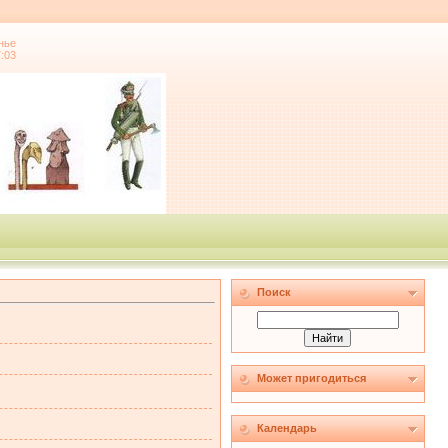
нье
7:03
Поиск
Может пригодиться
Календарь