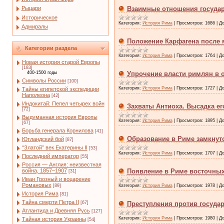
Рыцари
Взаимные отношения государ
Историческое
Категория:
История Рима
|
Просмотров:
1686
|
До
Адмиралы
Положение Карфагена после 
Категории раздела
Категория:
История Рима
|
Просмотров:
1764
|
До
Новая история старой Европы
[183]
400-1500 годы
Упрочение власти римлян в о
Символы России
[100]
Категория:
История Рима
|
Просмотров:
1727
|
До
Тайны египетской экспедиции
Наполеона
[42]
Индокитай: Пепел четырех войн
Захваты Антиоха. Высадка ег
[72]
Выдуманная история Европы
Категория:
История Рима
|
Просмотров:
1895
|
До
[67]
Борьба генерала Корнилова
[41]
Образование в Риме замкнуто
Ютландский бой
[87]
“Златой” век Екатерины II
[53]
Категория:
История Рима
|
Просмотров:
1707
|
До
Последний император
[55]
Россия — Англия: неизвестная
война, 1857–1907
Появление в Риме восточных
[31]
Иван Грозный и воцарение
Романовых
[89]
Категория:
История Рима
|
Просмотров:
1978
|
До
История Рима
[81]
Тайна смерти Петра II
[67]
Преступления против государ
Атлантида и Древняя Русь
[127]
Категория:
История Рима
|
Просмотров:
1980
|
До
Тайная история Украины
[54]