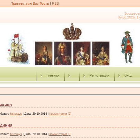
Приветствую Вас
Гость
|
RSS
Воскресе
09.08.2026, 1
Главная
Регистрация
Вход
Тичино
бавил:
historays
|
Дата:
29.10.2014
|
Комментарии (0)
рдиния
бавил:
historays
|
Дата:
29.10.2014
|
Комментарии (0)