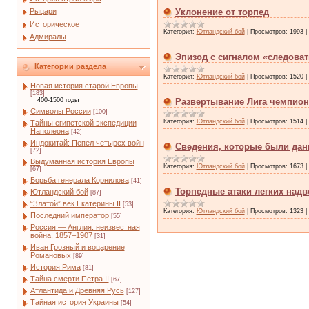
Рыцари
Уклонение от торпед
Историческое
Категория:
Ютландский бой
|
Просмотров:
1993
|
Адмиралы
Эпизод с сигналом «следоват
Категории раздела
Категория:
Ютландский бой
|
Просмотров:
1520
|
Новая история старой Европы
[183]
400-1500 годы
Развертывание Лига чемпионо
Символы России
[100]
Категория:
Ютландский бой
|
Просмотров:
1514
|
Тайны египетской экспедиции
Наполеона
[42]
Индокитай: Пепел четырех войн
Сведения, которые были дан
[72]
Выдуманная история Европы
Категория:
Ютландский бой
|
Просмотров:
1673
|
[67]
Борьба генерала Корнилова
[41]
Торпедные атаки легких над
Ютландский бой
[87]
“Златой” век Екатерины II
[53]
Категория:
Ютландский бой
|
Просмотров:
1323
|
Последний император
[55]
Россия — Англия: неизвестная
война, 1857–1907
[31]
Иван Грозный и воцарение
Романовых
[89]
История Рима
[81]
Тайна смерти Петра II
[67]
Атлантида и Древняя Русь
[127]
Тайная история Украины
[54]