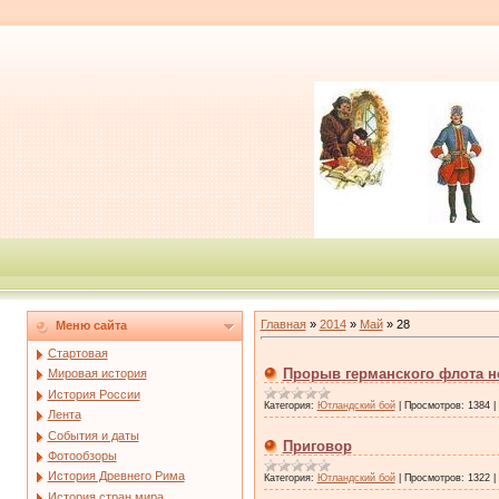
Главная
»
2014
»
Май
»
28
Меню сайта
Стартовая
Прорыв германского флота 
Мировая история
История России
Категория:
Ютландский бой
|
Просмотров:
1384
|
Лента
События и даты
Приговор
Фотообзоры
История Древнего Рима
Категория:
Ютландский бой
|
Просмотров:
1322
|
История стран мира