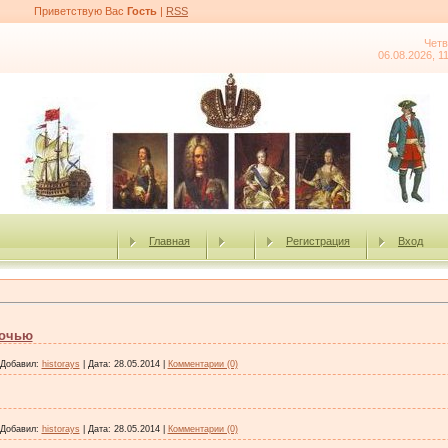
Приветствую Вас
Гость
|
RSS
Четв
06.08.2026, 1
Главная
Регистрация
Вход
ночью
Добавил:
historays
|
Дата:
28.05.2014
|
Комментарии (0)
Добавил:
historays
|
Дата:
28.05.2014
|
Комментарии (0)