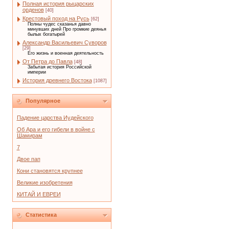
Полная история рыцарских
орденов
[40]
Крестовый поход на Русь
[62]
Полны чудес сказанья давно
минувших дней Про громкие деянья
былых богатырей
Александр Васильевич Суворов
[29]
Его жизнь и военная деятельность
От Петра до Павла
[48]
Забытая история Российской
империи
История древнего Востока
[1087]
Популярное
Падение царства Иудейского
Об Ара и его гибели в войне с
Шамирам
7
Двое пап
Кони становятся крупнее
Великие изобретения
КИТАЙ И ЕВРЕИ
Статистика