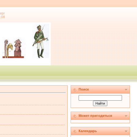
ерг
1:08
Поиск
Может пригодиться
Календарь