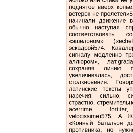
поднятое вверх копье
ветерок не пролетел»5
начинали движение вс
обычно наступая сп
соответствовать с
«эшелоном» («eche
эскадрой574. Кавал
сигналу медленно тр
аллюром», лат.grada
сохраняя линию ст
увеличивалась, до
столкновения. Гово
латинские тексты уп
наречия: сильно, с
страстно, стремительн
acerrime, fortite
velocissime)575. А
«Конный батальон д
противника, но нуж