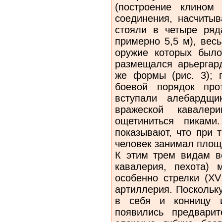
(построение клином 
соединения, насчитыв
стояли в четыре ряд
примерно 5,5 м), вес
оружие которых был
размещался арьергард
же формы (рис. 3); 
боевой порядок про
вступали алебардщи
вражеской кавале
ощетиниться пиками
показывают, что при 
человек занимал площа
К этим трем видам в
кавалерия, пехота) 
особенно стрелки (XV
артиллерия. Поскольк
в себя и конницу и
появились предварит