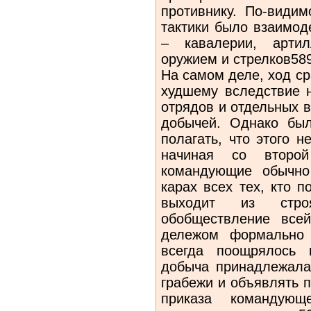
противнику. По-видим
тактики было взаимод
– кавалерии, арти
оружием и стрелков589
На самом деле, ход ср
худшему вследствие 
отрядов и отдельных 
добычей. Однако бы
полагать, что этого н
начиная со второ
командующие обычно
карах всех тех, кто 
выходит из стро
обобществление все
дележом формально 
всегда поощрялось 
добыча принадлежала
грабежи и объявлять 
приказа командующ