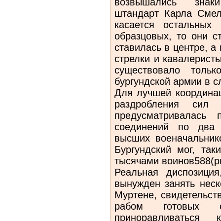
возвышались знаки
штандарт Карла Смел
касается остальных
образцовых, то они с
ставилась в центре, 
стрелки и кавалерист
существовало тольк
бургундской армии в с
Для лучшей координац
раздробления сил и
предусматривалась 
соединений по два 
высших военачальнико
Бургундский мог, так
тысячами воинов588(ри
Реальная диспозици
вынужден занять неск
Муртене, свидетельств
рабом готовых
приноравливаться