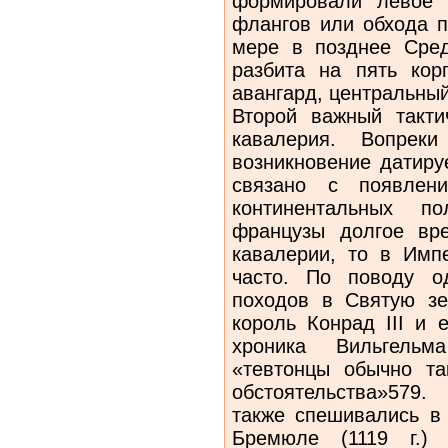
формировали левое 
флангов или обхода п
мере в позднее Сред
разбита на пять кор
авангард, центральный
Второй важный такт
кавалерия. Вопрек
возникновение датиру
связано с появлени
континентальных п
французы долгое вр
кавалерии, то в Имп
часто. По поводу о
походов в Святую зе
король Конрад III и 
хроника Вильгельм
«тевтонцы обычно та
обстоятельства»579
также спешивались в 
Бремюле (1119 г.) 