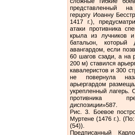
сложные гибкие бое
представленный на
герцогу Иоанну Бесст
1417 г.), предусматр
атаки противника сп
крыла из лучников и
батальон, который
авангардом, если позв
60 шагов сзади, а на 
200 м) ставился арьер
кавалеристов и 300 с
не повернула наз
арьергардом размещал
укрепленный лагерь. 
противника пре
диспозиции»587.
Рис. 3. Боевое постр
Муртене (1476 г.). (По:
(54)).
Предписанный Карл