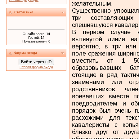
желательным.
Существенно упрощая
Статистика
три составляющих
спешившуюся кавалери
В первом случае к
Онлайн всего:
14
Гостей:
14
вытянутой линии на
Пользователей:
0
вероятно, в три или
поле сражения ширино
Форма входа
вместить от 1 50
Войти через uID
образовывавших бат
Старая форма входа
стоящие в ряд такти
знаменами или отр
родственников, чле
воевавших вместе п
предводителем и об
порядок был очень п
расхожими для текс
кавалеристы с копь
близко друг от друг
яблоко или слива не 