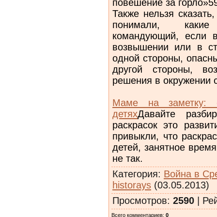
повешение за горло»59
Также нельзя сказать
понимали, какие
командующий, если 
возвышении или в ст
одной стороны, опасн
другой стороны, во
решения в окружении 
Маме на заметку: с
детях
Давайте разби
раскрасок это развит
привыкли, что раскра
детей, занятное врем
не так.
Категория
:
Война в Ср
historays
(03.05.2013)
Просмотров
:
2590
|
Ре
Всего комментариев
:
0