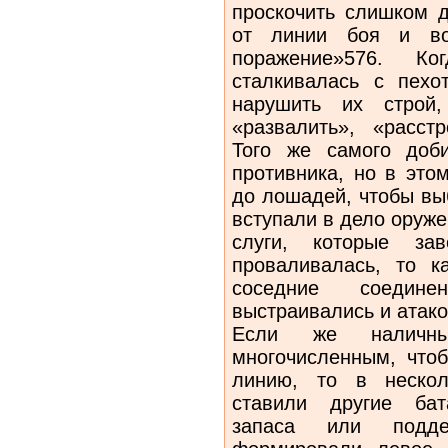
проскочить слишком д
от линии боя и во
поражение»576. К
сталкивалась с пехо
нарушить их строй,
«развалить», «расстр
Того же самого доб
противника, но в это
до лошадей, чтобы вы
вступали в дело оруж
слуги, которые за
проваливалась, то к
соседние соедин
выстраивались и атако
Если же наличн
многочисленным, что
линию, то в нескол
ставили другие бат
запаса или подде