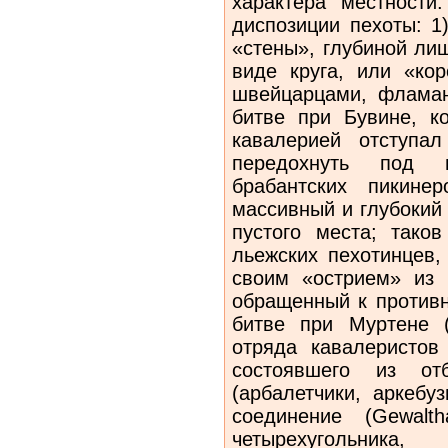
характера местност
диспозиции пехоты: 1
«стены», глубиной лиш
виде круга, или «кор
швейцарцами, флама
битве при Бувине, к
кавалерией отступа
передохнуть под 
брабантских пикине
массивный и глубокий 
пустого места; тако
льежских пехотинцев,
своим «острием» из
обращенный к противн
битве при Муртене (
отряда кавалеристов
состоявшего из от
(арбалетчики, аркебу
соединение (Gewalt
четырехугольника, 