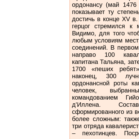
ордонансу (май 1476 
показывает ту степен
достичь в конце XV в
герцог стремился к 
Видимо, для того что
любым условиям местн
соединений. В первом
направо 100 кавал
капитана Тальяна, зат
1700 «пеших ребят
наконец, 300 луч
ордонансной роты ка
человек, выбран
командованием Ги
д'Иллена. Соста
сформированного из в
более сложным: такж
три отряда кавалерист
– пехотинцев. Поср