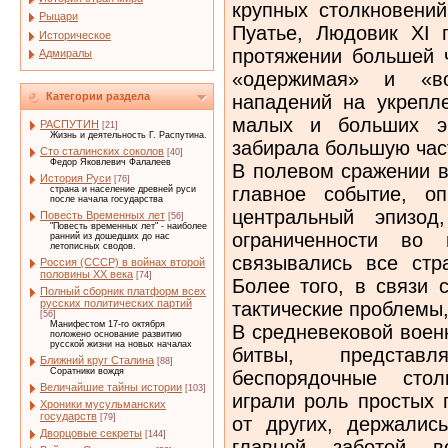
крупных столкновений
Рыцари
Пуатье, Людовик XI 
Историческое
протяжении большей ч
Адмиралы
«одержимая» и «во
Категории раздела
нападений на укрепл
малых и больших эк
РАСПУТИН
[21]
Жизнь и деятельность Г. Распутина.
забирала большую час
Сто сталинских соколов
[40]
Федор Яковлевич Фалалеев
В полевом сражении в
История Руси
[76]
главное событие, о
страна и население древней руси
после начала государства
центральный эпизод
Повесть Временных лет
[56]
"Повесть временных лет" - наиболее
ограниченности во 
ранний из дошедших до нас
летописных сводов.
связывались все стр
Россия (СССР) в войнах второй
половины XX века
[74]
Более того, в связи 
Полный сборник платформ всех
русских политических партий
тактические проблемы,
[56]
Манифестом 17-го октября
В средневековой воен
положено основание развитию
русской жизни на новых началах
битвы, представ
Ближний круг Сталина
[88]
Соратники вождя
беспорядочные стол
Величайшие тайны истории
[103]
играли роль простых 
Хроники мусульманских
государств
[79]
от других, держалис
Дворцовые секреты
[144]
главной заботой 