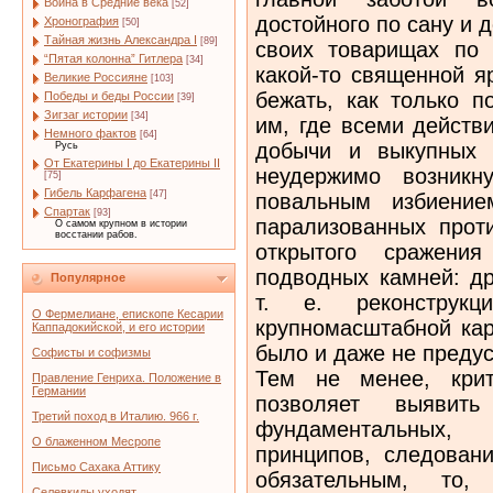
Война в Средние века
[52]
достойного по сану и 
Хронография
[50]
Тайная жизнь Александра I
[89]
своих товарищах по 
“Пятая колонна” Гитлера
[34]
какой-то священной я
Великие Россияне
[103]
бежать, как только п
Победы и беды России
[39]
Зигзаг истории
[34]
им, где всеми действ
Немного фактов
[64]
добычи и выкупных 
Русь
От Екатерины I до Екатерины II
неудержимо возникн
[75]
Гибель Карфагена
[47]
повальным избиение
Спартак
[93]
парализованных прот
О самом крупном в истории
восстании рабов.
открытого сражения
подводных камней: др
Популярное
т. е. реконструкци
О Фермелиане, епископе Кесарии
крупномасштабной кар
Каппадокийской, и его истории
было и даже не преду
Софисты и софизмы
Тем не менее, крит
Правление Генриха. Положение в
Германии
позволяет выявить
Третий поход в Италию. 966 г.
фундаментальных,
О блаженном Месропе
принципов, следован
Письмо Сахака Аттику
обязательным, то
Селевкиды уходят