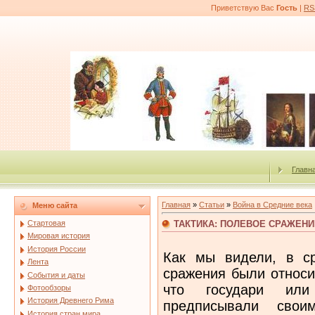
Приветствую Вас
Гость
|
RS
Главн
Главная
»
Статьи
»
Война в Средние века
Меню сайта
ТАКТИКА: ПОЛЕВОЕ СРАЖЕНИ
Стартовая
Мировая история
История России
Как мы видели, в с
Лента
сражения были относи
События и даты
что государи или
Фотообзоры
История Древнего Рима
предписывали свои
История стран мира