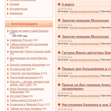
Рыцари
6 марта
Историческое
Категория:
Борьба генерала Корнилова
|
Просмот
Адмиралы
Занятие немцами Моонзунда
Категории раздела
Категория:
Борьба генерала Корнилова
|
Просмот
Новая история старой Европы
[183]
400-1500 годы
Занятие немцами Моонзунда
Символы России
[100]
Категория:
Борьба генерала Корнилова
|
Просмот
Тайны египетской экспедиции
Наполеона
[42]
Индокитай: Пепел четырех войн
Гатчина Финал диктатуры Кер
[72]
Выдуманная история Европы
Категория:
Борьба генерала Корнилова
|
Просмот
[67]
Борьба генерала Корнилова
[41]
Первые дни большевизма в с
Ютландский бой
[87]
“Златой” век Екатерины II
[53]
Категория:
Борьба генерала Корнилова
|
Просмот
Последний император
[55]
Россия — Англия: неизвестная
война, 1857–1907
Приезд на Дон генерала Алек
[31]
организации»
Иван Грозный и воцарение
Романовых
[89]
История Рима
Категория:
Борьба генерала Корнилова
|
Просмот
[81]
Тайна смерти Петра II
[67]
Атлантида и Древняя Русь
Наступление Каледина в мае 19
[127]
Тайная история Украины
[54]