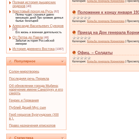
Категория:
Борьба генерала Корнилова
|
Просмот
Полная история рыцарских
орденов
[40]
Крестовый поход на Русь
[62]
Положение к концу января 191
Полны чудес сказанья давно
минувших дней Про громкие деянья
былых богатырей
Категория:
Борьба генерала Корнилова
|
Просмот
Александр Васильевич Суворов
[29]
Приезд на Дон генерала Корн
Его жизнь и военная деятельность
От Петра до Павла
[48]
Забытая история Российской
Категория:
Борьба генерала Корнилова
|
Просмот
империи
История древнего Востока
[1087]
Офиц. – Солдаты
Популярное
Категория:
Борьба генерала Корнилова
|
Просмот
Солон-миротворец
Последняя речь Перикла
Об обновлении города Мцбина;
наречение имени Санатруку и его
смерть
Генрих и Германия
Публий Деций Мус сын
Герб герцогов Бургундских (XIII
в.).
Право назначения епископов
Статистика