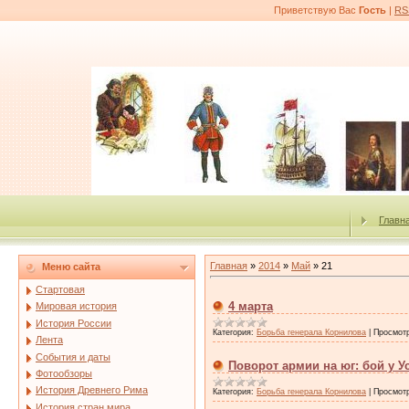
Приветствую Вас
Гость
|
RS
Главн
Главная
»
2014
»
Май
»
21
Меню сайта
Стартовая
4 марта
Мировая история
История России
Категория:
Борьба генерала Корнилова
|
Просмот
Лента
События и даты
Поворот армии на юг: бой у У
Фотообзоры
История Древнего Рима
Категория:
Борьба генерала Корнилова
|
Просмот
История стран мира