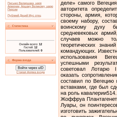
Письмо Валаршака, царя
Армении, Аршаку Великому, царю
Персии
Публиий Деций Мус отец
Статистика
Онлайн всего:
12
Гостей:
12
Пользователей:
0
Форма входа
Войти через uID
Старая форма входа