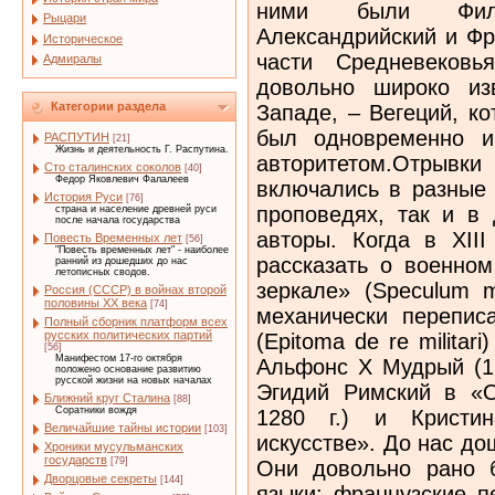
Рыцари
Историческое
Адмиралы
Категории раздела
РАСПУТИН
[21]
Жизнь и деятельность Г. Распутина.
Сто сталинских соколов
[40]
Федор Яковлевич Фалалеев
История Руси
[76]
страна и население древней руси
после начала государства
Повесть Временных лет
[56]
"Повесть временных лет" - наиболее
ранний из дошедших до нас
летописных сводов.
Россия (СССР) в войнах второй
половины XX века
[74]
Полный сборник платформ всех
русских политических партий
[56]
Манифестом 17-го октября
положено основание развитию
русской жизни на новых началах
Ближний круг Сталина
[88]
Соратники вождя
Величайшие тайны истории
[103]
Хроники мусульманских
государств
[79]
Дворцовые секреты
[144]