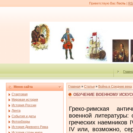
Приветствую Вас
Гость
|
RS
Главн
Главная
»
Статьи
»
Война в Средние века
Меню сайта
ОБУЧЕНИЕ ВОЕННОМУ ИСКУС
Стартовая
Мировая история
История России
Греко-римская античность создала целый свод военной литературы: от Энея Тактика, предводителя греческих наемников IV в. до н. э., до Вегеция (конец IV или, возможно, середина V в. н. э.)505, а между ними были Филон Византийский, Герон Александрийский и Фронтин. На протяжении большей части Средневековья только один из них был довольно широко известен, по крайней мере на Западе, – Вегеций, который в области военного дела был одновременно и главным автором,и главным авторитетом.Отрывки из его произведений включались в разные сборники, его упоминали как в проповедях, так и в духовных трактатах церковные авторы. Когда в XIII в. Винцент из Бове пожелал рассказать о военном искусстве в своем «Большом зеркале» (Speculum majus), то он почти полностью механически переписал трактат «О военном деле» (Epitoma de re militari) Вегеция. To же самое сделали Альфонс X Мудрый (1252-1284 гг.) в «Siete Partidas», Эгидий Римский в «Об управлении государей» (ок. 1280 г.) и Кристина Пизанская в «Рыцарском искусстве». До нас дошли десятки рукописей Вегеция. Они довольно рано был переведены на народные языки: французские переводы были сделаны Жаном де Меном, «Мэтром Ришаром», Жаном Приора и Жаном де Винье; итальянский перевод – Боно Джимабони. Работы Вегеция имелись в библиотеке герцога Эврара Фриульского в IX в.506, у принца Эдуарда, будущего короля Англии Эдуарда I, в XIII в.507, у сэра Джона Фастолфа в XV в.508Естественно, что его не мог не процитировать Дионисий Картезианец в своем труде «О жизни военных» (De vita militarium)509, а Кристина Пизанская советовала почитать по крайней мере IV книгу Вегеция «благородной баронессе», которой придется защищать свои земли в отсутствие мужа, отправившегося на войну510. Были даже рукописи Вегеция карманного формата511. И среди книг, которые Жан Жерсон рекомендовал для библиотеки дофина, упомянуты «Об управлении государей» Эгидия Римского (составной частью ее был Вегеций), сочинение Валерия Максима, «О военных хитростях» (De stratagematibus bellicis) Фронтина и «О военном деле» самого Вегеция512. Конкретное влияние этого авторитета определить трудно, поскольку, с одной стороны, армия, которую имеет в виду Вегеций, по своему набору, составу, задачам и даже по самому воинскому духу была глубоко отличной от средневековых армий, а с другой – в большинстве случаев можно только предполагать наличие теоретических знаний у военных предводителей и командующих. Известны лишь редкие случае прямого использования Вегеция с более или менее успешными результатами: в IX в. Рабан Мавр советовал Лотарю I перечитать Вегеция, чтобы оказать сопротивление норманнам513; тот же автор составил по Вегецию краткое руководство со своими вставками, где был сделан многозначительный акцент на роль кавалерии514. В 1147 г., когда граф Анжуйский Жоффруа Плантагенет осаждал некий замок в долине Луары, он поинтересовался у монахов Мармутье, как изготовить зажигательную бомбу, и она была сделана по рукописи Вегеция и затем использована515. Немного позднее о епископе Оксерра Гуго де Нуайе (1183-1206 гг.) писали, что он «с радостью собирал множество рыцарей и охотнее обсуждал с ними военные вопросы, а также часто читал Вегеция, писавшего об этом, и давал рыцарям много наставлений, почерпнутых у него516. Во время осады Нейса Карлом Смелым в 1474-1475 гг. один кастильский рыцарь, которого «уважали за большую ловкость и изобретательность», вдохновившись «Вегецием и другими известными, почитаемыми и авторитетными писателями по военному искусству», убедил герцога Бургундского сделать машину под названием «журавль» и набросал на бумаге ее схему; герцог Карл согласился, и была построена машина, своего рода башня на колесах, снабженная лестницей высотой в 60 футов, которую, «наподобие подъемного моста», можно было во время штурма перебросить к стене; но из-за топкого грунта башня увязла в грязи, под смех осажденных517. Наряду с Вегецием следует упомянуть и занимавшие более скромное место «Стратагемы» Фронтина, которые были, например, в книжном собрании Никола де Бэ в начале XV в.518; их перевели на французский в начале правления Карла VII519, и позднее Антуан де Ла Саль сделал из них обильные заимствования для своего сборника «Салад»520. 
Лента
События и даты
Фотообзоры
История Древнего Рима
История стран мира