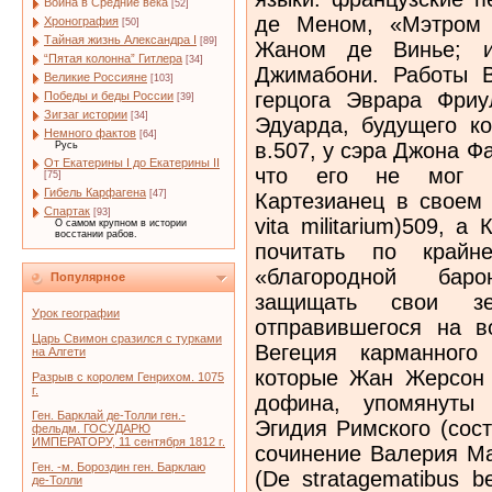
Война в Средние века
[52]
Хронография
[50]
Тайная жизнь Александра I
[89]
“Пятая колонна” Гитлера
[34]
Великие Россияне
[103]
Победы и беды России
[39]
Зигзаг истории
[34]
Немного фактов
[64]
Русь
От Екатерины I до Екатерины II
[75]
Гибель Карфагена
[47]
Спартак
[93]
О самом крупном в истории
восстании рабов.
Популярное
Урок географии
Царь Свимон сразился с турками
на Алгети
Разрыв с королем Генрихом. 1075
г.
Ген. Барклай де-Толли ген.-
фельдм. ГОСУДАРЮ
ИМПЕРАТОРУ, 11 сентября 1812 г.
Ген. -м. Бороздин ген. Барклаю
де-Толли