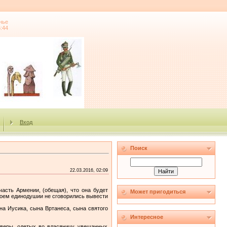
нье
6:44
Вход
Поиск
22.03.2016, 02:09
часть Армении, (обещая), что она будет
Может пригодиться
своем единодушии не сговорились вывести
на Иусика, сына Вртанеса, сына святого
Интересное
 веры, одетых во власяницу, увешанных