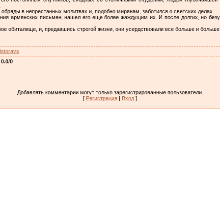
.
 обряды в непрестанных молитвах и, подобно мирянам, заботился о светских делах.
ния армянских письмен, нашел его еще более жаждущим их. И после долгих, но без
ое обиталище, и, предавшись строгой жизни, они усердствовали все больше и больше
istorays
:
0.0
/
0
Добавлять комментарии могут только зарегистрированные пользователи.
[
Регистрация
|
Вход
]