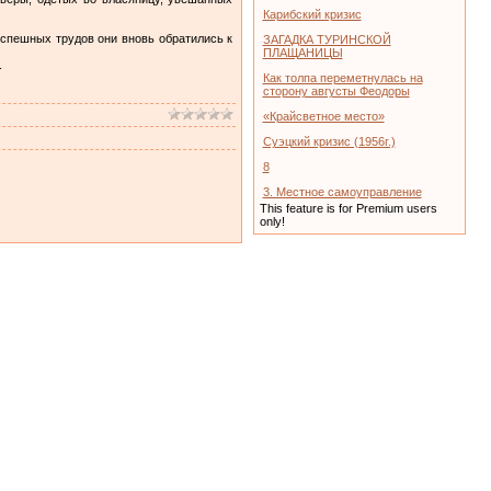
Карибский кризис
успешных трудов они вновь обратились к
ЗАГАДКА ТУРИНСКОЙ
ПЛАЩАНИЦЫ
.
Как толпа переметнулась на
сторону августы Феодоры
«Крайсветное место»
Суэцкий кризис (1956г.)
8
3. Местное самоуправление
This feature is for Premium users
only!