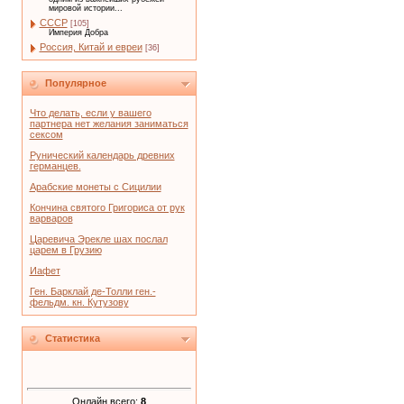
мировой истории...
СССР
[105]
Империя Добра
Россия, Китай и евреи
[36]
Популярное
Что делать, если у вашего
партнера нет желания заниматься
сексом
Рунический календарь древних
германцев.
Арабские монеты с Сицилии
Кончина святого Григориса от рук
варваров
Царевича Эрекле шах послал
царем в Грузию
Иафет
Ген. Барклай де-Толли ген.-
фельдм. кн. Кутузову
Статистика
Онлайн всего:
8