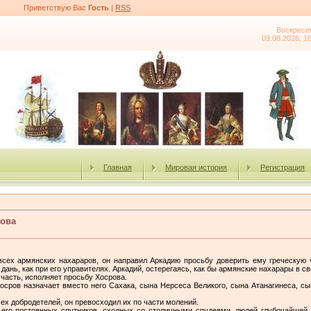
Приветствую Вас
Гость
|
RSS
Воскресе
09.08.2026, 1
Главная
Мировая история
Регистрация
ова
 всех армянских нахараров, он направил Аркадию просьбу доверить ему греческую 
дань, как при его управителях. Аркадий, остерегаясь, как бы армянские нахарары в 
 часть, исполняет просьбу Хосрова.
осров назначает вместо него Сахака, сына Нерсеса Великого, сына Атанагинеса, сы
ех добродетелей, он превосходил их по части молений.
 его постоянных спутников, сходных со столичными спудеями, людей глубочайшей