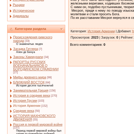
железными веригами, ходивших босиком
Рыцари
С ними он, подобно пустынникам, творил
Историческое
Месроп, придя к нему по поводу изыска
молитвам и стали просить Бога.
Адмиралы
По их расставании Месроп вернулся в св
Категории раздела
Категория
:
История Армении
|
Добавил
:
h
Происхождения римского
Просмотров
:
2023
|
Загрузок
:
0
|
Рейтинг
народа
[33]
О знаменитых людях
Всего комментариев
:
0
Загадка Гитлера
[7]
Ален де Бенуа
Законы Хаммурапи
[34]
РАПОРТЫ РУССКИХ
ВОЕНАЧАЛЬНИКОВ О
БОРОДИНСКОМ СРАЖЕНИИ
[27]
Мифы древнего мира
[99]
БЛИЖНИЙ ВОСТОК
[64]
История десяти тысячелетий
Занимательная Греция
[156]
История в средние века
[270]
История Грузии
[103]
История Армении
[152]
Средние века
[50]
ИСТОРИЯ МАХНОВСКОГО
ДВИЖЕНИЯ
[55]
Россия в первой мировой войне
[157]
Период первой мировой войны был
одним из важнейших рубежей