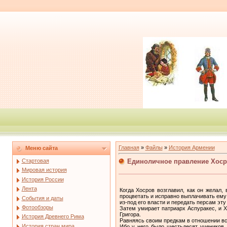
Главная
»
Файлы
»
История Армении
Меню сайта
Единоличное правление Хоср
Стартовая
Мировая история
История России
Лента
Когда Хосров возглавил, как он желал,
процветать и исправно выплачивать ему 
События и даты
из-под его власти и передать персам эту
Фотообзоры
Затем умирает патриарх Аспуракес, и Х
Григора.
История Древнего Рима
Равняясь своим предкам в отношении вс
История стран мира
Ибо у него было шестьдесят учеников,