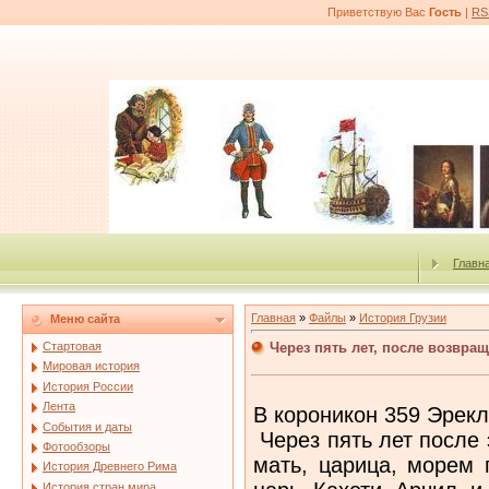
Приветствую Вас
Гость
|
RS
Главн
Главная
»
Файлы
»
История Грузии
Меню сайта
Через пять лет, после возвра
Стартовая
Мировая история
История России
Лента
В короникон 359 Эрекл
События и даты
Через пять лет после э
Фотообзоры
мать, царица, морем 
История Древнего Рима
История стран мира