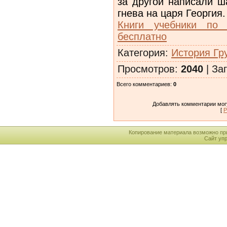
за другой написали ш
гнева на царя Георгия.
Книги учебники по 
бесплатно
Категория
:
История Гр
Просмотров
:
2040
|
Заг
Всего комментариев
:
0
Добавлять комментарии могу
[
Р
Копирование материала возможно пр
Сайт уп