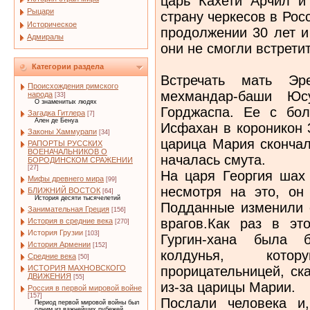
царь Кахети Арчил и
Рыцари
страну черкесов в Рос
Историческое
продолжении 30 лет и
Адмиралы
они не смогли встретит
Категории раздела
Встречать мать Эр
Происхождения римского
мехмандар-баши Юсу
народа
[33]
О знаменитых людях
Горджаспа. Ее с бо
Загадка Гитлера
[7]
Ален де Бенуа
Исфахан в короникон 3
Законы Хаммурапи
[34]
царица Мария скончал
РАПОРТЫ РУССКИХ
ВОЕНАЧАЛЬНИКОВ О
началась смута.
БОРОДИНСКОМ СРАЖЕНИИ
[27]
На царя Георгия шах 
Мифы древнего мира
[99]
несмотря на это, он
БЛИЖНИЙ ВОСТОК
[64]
История десяти тысячелетий
Подданные изменили е
Занимательная Греция
[156]
врагов.Как раз в эт
История в средние века
[270]
История Грузии
[103]
Гургин-хана была 
История Армении
[152]
колдунья, кото
Средние века
[50]
прорицательницей, ск
ИСТОРИЯ МАХНОВСКОГО
ДВИЖЕНИЯ
[55]
из-за царицы Марии.
Россия в первой мировой войне
[157]
Послали человека и
Период первой мировой войны был
одним из важнейших рубежей