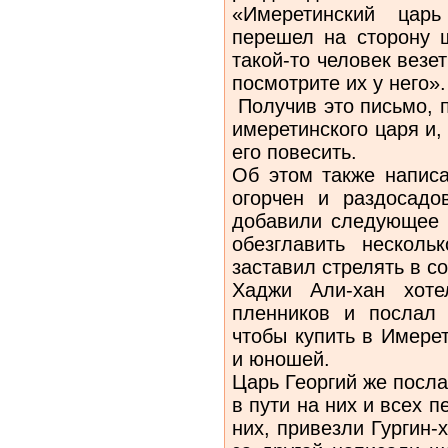
«Имеретинский цар
перешел на сторону 
такой-то человек везе
посмотрите их у него».
Получив это письмо, 
имеретинского царя и,
его повесить.
Об этом также напис
огорчен и раздосад
добавили следующее и
обезглавить нескол
заставил стрелять в с
Хаджи Али-хан хоте
пленников и послал 
чтобы купить в Имере
и юношей.
Царь Георгий же посл
в пути на них и всех п
них, привезли Гургин-