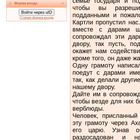
семье государя и п
Форма входа
чтобы вы разреш
Войти через uID
подданными и пожало
Старая форма входа
Картли пропустил нас
вместе с дарами ша
сопровождал эти дар
двору, так пусть, по
окажет нам содействи
кроме того, он даже ж
Одну грамоту написа
поедут с дарами име
так, как делали други
нашему двору.
Дайте им в сопровожд
чтобы везде для них 
верблюды.
Человек, присланный 
эту грамоту через Ах
его царю. Узнав о
раздосадован и на