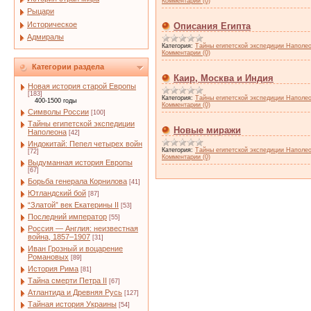
Комментарии (0)
Рыцари
Историческое
Описания Египта
Адмиралы
Категория:
Тайны египетской экспедиции Наполе
Комментарии (0)
Категории раздела
Каир, Москва и Индия
Новая история старой Европы
[183]
Категория:
Тайны египетской экспедиции Наполе
400-1500 годы
Комментарии (0)
Символы России
[100]
Тайны египетской экспедиции
Новые миражи
Наполеона
[42]
Индокитай: Пепел четырех войн
Категория:
Тайны египетской экспедиции Наполе
[72]
Комментарии (0)
Выдуманная история Европы
[67]
Борьба генерала Корнилова
[41]
Ютландский бой
[87]
“Златой” век Екатерины II
[53]
Последний император
[55]
Россия — Англия: неизвестная
война, 1857–1907
[31]
Иван Грозный и воцарение
Романовых
[89]
История Рима
[81]
Тайна смерти Петра II
[67]
Атлантида и Древняя Русь
[127]
Тайная история Украины
[54]