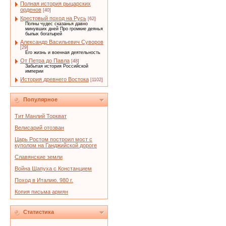
Полная история рыцарских
орденов
[40]
Крестовый поход на Русь
[62]
Полны чудес сказанья давно
минувших дней Про громкие деянья
былых богатырей
Александр Васильевич Суворов
[29]
Его жизнь и военная деятельность
От Петра до Павла
[48]
Забытая история Российской
империи
История древнего Востока
[1102]
Популярное
Тит Манлий Торкват
Велисарий отозван
Царь Ростом построил мост с
куполом на Ганджийской дороге
Славянские земли
Война Шапуха с Констанцием
Поход в Италию. 980 г.
Копия письма армян
Статистика