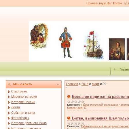
Приветствую Вас
Гость
|
RS
Главн
Главная
»
2014
»
Март
»
29
Меню сайта
Стартовая
Большое видится на расстоя
Мировая история
История России
Категория:
Тайны египетской экспедиции Наполе
Лента
Комментарии (0)
События и даты
Фотообзоры
Битва, выигранная Шамполь
История Древнего Рима
Категория:
Тайны египетской экспедиции Наполе
История стран мира