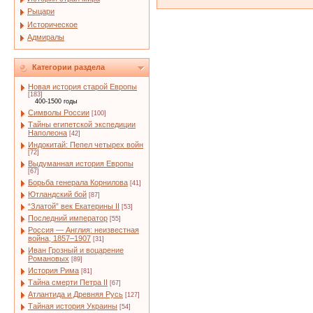
Рыцари
Историческое
Адмиралы
Категории раздела
Новая история старой Европы
[183]
400-1500 годы
Символы России
[100]
Тайны египетской экспедиции
Наполеона
[42]
Индокитай: Пепел четырех войн
[72]
Выдуманная история Европы
[67]
Борьба генерала Корнилова
[41]
Ютландский бой
[87]
“Златой” век Екатерины II
[53]
Последний император
[55]
Россия — Англия: неизвестная
война, 1857–1907
[31]
Иван Грозный и воцарение
Романовых
[89]
История Рима
[81]
Тайна смерти Петра II
[67]
Атлантида и Древняя Русь
[127]
Тайная история Украины
[54]