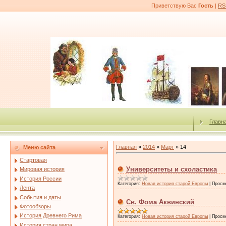
Приветствую Вас
Гость
|
RS
Главн
Главная
»
2014
»
Март
»
14
Меню сайта
Стартовая
Университеты и схоластика
Мировая история
История России
Категория:
Новая история старой Европы
|
Просм
Лента
События и даты
Св. Фома Аквинский
Фотообзоры
История Древнего Рима
Категория:
Новая история старой Европы
|
Просм
История стран мира