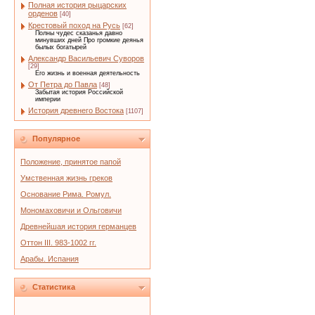
Полная история рыцарских
орденов
[40]
Крестовый поход на Русь
[62]
Полны чудес сказанья давно
минувших дней Про громкие деянья
былых богатырей
Александр Васильевич Суворов
[29]
Его жизнь и военная деятельность
От Петра до Павла
[48]
Забытая история Российской
империи
История древнего Востока
[1107]
Популярное
Положение, принятое папой
Умственная жизнь греков
Основание Рима. Ромул.
Мономаховичи и Ольговичи
Древнейшая история германцев
Оттон III. 983-1002 гг.
Арабы. Испания
Статистика