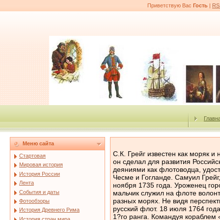
Приветствую Вас
Гость
|
RS
Главн
Меню сайта
С.К. Грейг известен как моряк и новатор в области кораблестроения. Немало он сделал для развития Российского флота. Но наиболее выдающимися его деяниями как флотоводца, удостоенного высших наград, явились победы при Чесме и Гогланде. Самуил Грейг, сын шотландского моряка, родился 30 ноября 1735 года. Уроженец города Инверкейтинг в Файфшире, с 1750 года мальчик служил на флоте волонтером, участвовал в боевых действиях на разных морях. Не видя перспектив роста в Англии, Грейг решил поступить в русский флот. 18 июля 1764 года английского лейтенанта приняли капитаном 1?го ранга. Командуя кораблем «Святой Дмитрий Ростовский» в эскадре адмирала А.И. Полянского, моряк плавал в Балтийском море. В 1765 году он командовал фрегатом «Святой Сергий», в 1766–1768 годах — вновь построенным кораблем «Три Иерарха». Он оснащал суда по?своему, сделав образцом для последующих кораблей и фрегатов. На основе его предложений были разработаны новые штаты (правила) парусного вооружения русских кораблей, введенные с 1777 года. 25 июля 1769 года первая архипелагская эскадра адмирала Г.А. Спиридова направилась на запад, в первый дальний поход русского флота. Грейг, 18 июля 1769 года произведенный в капитаны бригадирского ранга, шел командиром «Трех Иерархов». В декабре Грейг привел к цели отряд отставших кораблей, задержавшихся в Англии на ремонте, а в начале января Спиридов отправил к Ливорно отряд под командованием С.К. Грейга, в который вошли корабль «Три Иерарха», фрегат «Надежда благополучия» и пакетбот «Почталион». В Ливорно ждал назначенный командующим А.Г. Орлов. Орлову понравился молодой офицер, и он сделал его своим советником. Граф прибыл к эскадре Спиридова с отрядом Грейга (которого 1 марта произвели в контр?адмиралы). Неудачи на суше и сведения о появлении крупного турецкого флота побудили русское командование оставить занятый Наварин. Орлов решил найти и истребить неприятельский флот, чтобы блокировать Дарданеллы. 23 июня Грейг, посланный в разведку, обнаружил неприятеля. Турецкая эскадра состояла из 16 линейных кораблей, 6 фрегатов, 60 меньших и вспомогательных судов, которые алжирский моряк Гассан Гази?бей построил в Хиосском проливе двумя линиями, примкнув левым флангом к островку, а правым — к отмели у Чесмы. Русские располагали только 9 линейными и 1 бомбардирским кораблями, не считая более мелких судов. Против 300 русских пушек одного борта турки имели 700. Несмотря на превосходство противника, А.Г. Орлов решил атаковать. Он собрал на флагманском корабле Спиридова, Эльфинстона и Грейга от моряков и Долгорукова с Ф. Орловым от гвардии; решение их вылилось в диспозицию, подготовленную С.К. Грейгом. Корабли должны были двигаться кильватерной колонной с дистанцией не более 90 метров, сближаться с противником до пистолетного выстрела и проходить вдоль турецкой линии, стреляя в нее из орудий. Утром 24 июня при легком ветре эскадра выстроилась в боевую линию и пошла на противника. Корабль Грейга с графом Орловым располагался в центре. Он встал на якорь вблизи неприятеля и открыл огонь по 100?пушечному кораблю капудан?паши из орудий, ружей и даже пистолетов. Под сокрушительным огнем турки в панике хотели бежать и обрубили якорный канат, но забыли шпринг, и флагман «Три Иерарха» расстреливал четверть часа продольным огнем развернувшийся кормой турецкий корабль. «Евстафий» в жестоком бою зажег и взял на абордаж неприятельский флагман «Реал?Мустафа», но взорвался от головни, попавшей в крюйт?камеру; за ним взлетел на воздух и «Реал?Мустафа». Горящие обломки осыпали соседние корабли. Немало усилий пришлось приложить Грейгу, чтобы спасти флагманский корабль от пламени. Посланные с «Трех Иерархов» шлюпки поднимали из воды моряков, уцелевших после гибели «Евстафия». Вскоре после двух взрывов турецкие корабли, обрубив якорные канаты, под парусами устремились в Чесменскую бухту и сгрудились в ее глубине. Военный совет флагманов и командиров принял решение уничтожить турецкий флот с помощью брандеров и артиллерии. В брандеры переоборудовали четыре греческих торговых судна. Командовать операцией предстояло контр?адмиралу С.К. Грейгу. В его распоряжение передали, кроме брандеров, корабли «Ростислав», «Европа», «Не Тронь меня», «Саратов», фрегаты «Надежда благополучия», «Африка» и бомбардирский корабль «Гром», которым след
Стартовая
Мировая история
История России
Лента
События и даты
Фотообзоры
История Древнего Рима
История стран мира