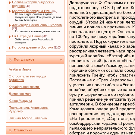
Полная история рыцарских
орденов
[40]
Крестовый поход на Русь
[62]
Полны чудес сказанья давно
минувших дней Про громкие деянья
былых богатырей
Александр Васильевич Суворов
[29]
Его жизнь и военная деятельность
От Петра до Павла
[48]
Забытая история Российской
империи
История древнего Востока
[1105]
Популярное
Атабага Иванэ
О строительстве города
Арташата
Корабельное знамя.
Дамоклов меч
Конец Мардука
Последствия. Антикороль
Рудольф
Письмо Абгара Тиберию
Статистика