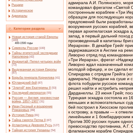
Рыцари
Историческое
Адмиралы
Категории раздела
Новая история старой Европы
[183]
400-1500 годы
Символы России
[100]
Тайны египетской экспедиции
Наполеона
[42]
Индокитай: Пепел четырех войн
[72]
Выдуманная история Европы
[67]
Борьба генерала Корнилова
[41]
Ютландский бой
[87]
“Златой” век Екатерины II
[53]
Последний император
[55]
Россия — Англия: неизвестная
война, 1857–1907
[31]
Иван Грозный и воцарение
Романовых
[89]
История Рима
[81]
Тайна смерти Петра II
[67]
Атлантида и Древняя Русь
[127]
Тайная история Украины
[54]