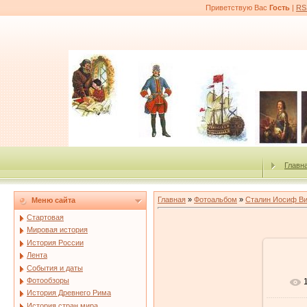
Приветствую Вас
Гость
|
RS
Главн
Главная
»
Фотоальбом
»
Сталин Иосиф В
Меню сайта
Стартовая
Мировая история
История России
Лента
События и даты
Фотообзоры
История Древнего Рима
История стран мира