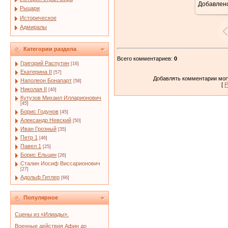
Добавлен
Рыцари
Историческое
Адмиралы
Категории раздела
Всего комментариев
:
0
Григорий Распутин
[16]
Екатерина II
[57]
Добавлять комментарии могу
Наполеон Бонапарт
[58]
[
Р
Николая II
[40]
Кутузов Михаил Илларионович
[45]
Борис Годунов
[45]
Александр Невский
[50]
Иван Грозный
[35]
Петр 1
[46]
Павел 1
[25]
Борис Ельцин
[26]
Сталин Иосиф Виссарионович
[27]
Адольф Гитлер
[66]
Популярное
Сцены из «Илиады».
Военные действия Афин до