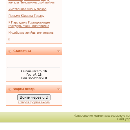
начала Пелопоннесской войны
Умственная жизнь греков
Письмо Юлиана Тирану
К Парсадану Горгиджанидзе
государь очень благоволил
Индийские арийцы или индусы
8
Статистика
Онлайн всего:
16
Гостей:
16
Пользователей:
0
Форма входа
Войти через uID
Старая форма входа
Копирование материала возможно пр
Сайт уп