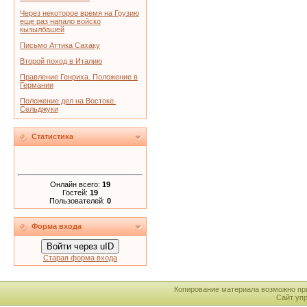
Через некоторое время на Грузию
еще раз напало войско
кызылбашей
Письмо Аттика Сахаку
Второй поход в Италию
Правление Генриха. Положение в
Германии
Положение дел на Востоке.
Сельджуки
Статистика
Онлайн всего:
19
Гостей:
19
Пользователей:
0
Форма входа
Войти через uID
Старая форма входа
Копирование материала возможно пр
Сайт уп