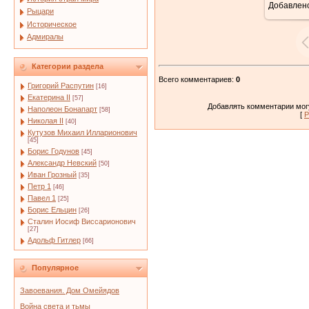
Добавлен
5
Рыцари
Историческое
Адмиралы
Категории раздела
Всего комментариев
:
0
Григорий Распутин
[16]
Екатерина II
[57]
Добавлять комментарии могу
Наполеон Бонапарт
[58]
[
Р
Николая II
[40]
Кутузов Михаил Илларионович
[45]
Борис Годунов
[45]
Александр Невский
[50]
Иван Грозный
[35]
Петр 1
[46]
Павел 1
[25]
Борис Ельцин
[26]
Сталин Иосиф Виссарионович
[27]
Адольф Гитлер
[66]
Популярное
Завоевания. Дом Омейядов
Война света и тьмы