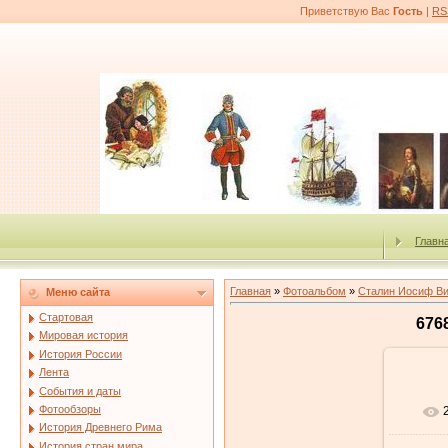
Приветствую Вас
Гость
|
RS
Главн
Главная
»
Фотоальбом
»
Сталин Иосиф В
Меню сайта
Стартовая
676
Мировая история
История России
Лента
События и даты
Фотообзоры
История Древнего Рима
История стран мира