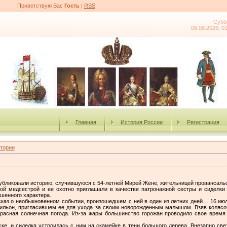
Приветствую Вас
Гость
|
RSS
Субб
08.08.2026, 0
Главная
История России
Регистрация
тории
публиковали историю, случившуюся с 54-летней Мирей Жене, жительницей провансальс
й медсестрой и ее охотно приглашали в качестве патронажной сестры и сиделки
ешенного характера.
каз о необыкновенном событии, произошедшем с ней в один из летних дней… 16 июл
тильон, пригласившем ее для ухода за своим новорожденным малышом. Взяв колясоч
екрасная солнечная погода. Из-за жары большинство горожан проводило свое время 
ке, и сиделка устроилась с ним на скамейке в тени большого дерева. Внезапно свет