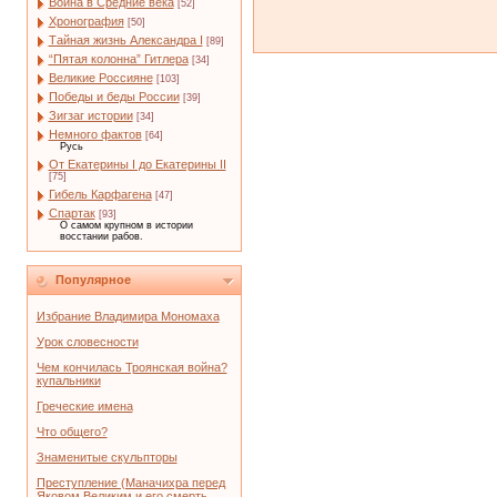
Война в Средние века
[52]
Хронография
[50]
Тайная жизнь Александра I
[89]
“Пятая колонна” Гитлера
[34]
Великие Россияне
[103]
Победы и беды России
[39]
Зигзаг истории
[34]
Немного фактов
[64]
Русь
От Екатерины I до Екатерины II
[75]
Гибель Карфагена
[47]
Спартак
[93]
О самом крупном в истории
восстании рабов.
Популярное
Избрание Владимира Мономаха
Урок словесности
Чем кончилась Троянская война?
купальники
Греческие имена
Что общего?
Знаменитые скульпторы
Преступление (Маначихра перед
Яковом Великим и его смерть