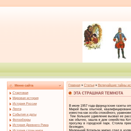
Главная
»
Статьи
»
Величайшие тайны ис
Меню сайта
ЭТА СТРАШНАЯ ТЕМНОТА
Стартовая
Мировая история
История России
В июле 1957 года французские газеты о
Лента
Мирей была опытной, квалифицированно
известна как особа спокойного, уравнов
События и даты
Тем большее удивление вызвал ее расс
как обычно, зашла в дом семейства Ко
Фотообзоры
прогулку в городской парк. Стояла пр
История Древнего Рима
безлюден.
Маленький Котильон мирно спал в коляс
История стран мира