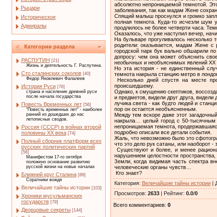
абсолютно непроницаемой темнотой. Это 
Рыцари
заболевания, так как мадам Жене сохран
Спящий малыш проснулся и громко заплак
Историческое
полная темнота. Куда-то исчезли шум у
Адмиралы
продлилось не более четверти часа. Темн
Оказалось, что уже наступил вечер, нач
На бульваре прогуливалось несколько 
родители: оказывается, мадам Жене с 
Категории раздела
городской парк бук вально обшарили п
допросу: чем она может объяснить сво
РАСПУТИН
[21]
необычных и необъяснимых явлений XX 
Жизнь и деятельность Г. Распутина.
Но эта история - не единственный слу
Сто сталинских соколов
темнота накрыла станцию метро в лондо
[40]
Федор Яковлевич Фалалеев
Несколько дней спустя на месте про
происшедшему.
История Руси
[76]
Однако, к смущению скептиков, воссозд
страна и население древней руси
после начала государства
и предметов, видели друг друга, видели
лучика света - как будто людей и стан
Повесть Временных лет
[56]
пор он остается необъясненным.
"Повесть временных лет" - наиболее
Между тем вскоре даже этот загадочны
ранний из дошедших до нас
летописных сводов.
накрыла… целый город с 50-тысячным н
непроницаемая темнота, продержавшаяся
Россия (СССР) в войнах второй
подробно описали все детали события.
половины XX века
[74]
Жаль, что невозможно было это сфотогра
Полный сборник платформ всех
что это дело рук сатаны, или наоборот - 
русских политических партий
Существуют и более, и менее рациона
[56]
нарушением целостности пространства,
Манифестом 17-го октября
Земли, когда видимая часть спектра вн
положено основание развитию
человеческие органы чувств…
русской жизни на новых началах
Кто знает?
Ближний круг Сталина
[88]
Соратники вождя
Категория
:
Величайшие тайны истории
|
Величайшие тайны истории
[103]
Просмотров
:
2633
|
Рейтинг
:
0.0
/
0
Хроники мусульманских
государств
[79]
Всего комментариев
:
0
Дворцовые секреты
[144]