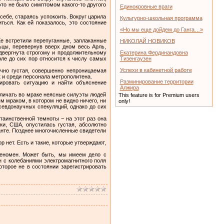
это не было симптомом какого-то другого
Единокровные враги
себе, стараясь успокоить. Вокруг царила
Культурно-школьная программа
ться. Как ей показалось, это состояние
«Но мы еще дойдем до Ганга…»
е встретили перепуганные, заплаканные
НИКОЛАЙ НОВИКОВ
ьцы, перевернув вверх дном весь Арль,
двергнута строгому и продолжительному
Екатерина Фердинандовна
ле до сих пор относится к числу самых
Тизенгаузен
Успехи в кабинетной работе
ычно густая, совершенно непроницаемая
 и среди персонала метрополитена.
Разминирование территории
ировать ситуацию и найти объяснение
Алжира
зличать во мраке неясные силуэты людей
This feature is for Premium users
м мраком, в котором не видно ничего, ни
only!
севдонаучных спекуляций, однако до сих
аинственной темноты ~ на этот раз она
ки, США, опустилась густая, абсолютно
анте. Позднее многочисленные свидетели
 нет. Есть и такие, которые утверждают,
феномен. Может быть, мы имеем дело с
 с колебаниями электромагнитного поля
оторое не в состоянии зарегистрировать