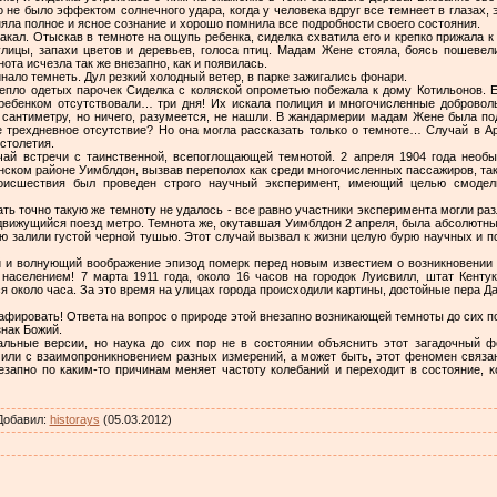
не было эффектом солнечного удара, когда у человека вдруг все темнеет в глазах, 
яла полное и ясное сознание и хорошо помнила все подробности своего состояния.
ал. Отыскав в темноте на ощупь ребенка, сиделка схватила его и крепко прижала к 
лицы, запахи цветов и деревьев, голоса птиц. Мадам Жене стояла, боясь пошевели
ота исчезла так же внезапно, как и появилась.
инало темнеть. Дул резкий холодный ветер, в парке зажигались фонари.
тепло одетых парочек Сиделка с коляской опрометью побежала к дому Котильонов. Е
ребенком отсутствовали… три дня! Их искала полиция и многочисленные добровол
о сантиметру, но ничего, разумеется, не нашли. В жандармерии мадам Жене была по
е трехдневное отсутствие? Но она могла рассказать только о темноте… Случай в Ар
столетия.
чай встречи с таинственной, всепоглощающей темнотой. 2 апреля 1904 года необ
нском районе Уимблдон, вызвав переполох как среди многочисленных пассажиров, так
исшествия был проведен строго научный эксперимент, имеющий целью смодел
ать точно такую же темноту не удалось - все равно участники эксперимента могли ра
 движущийся поезд метро. Темнота же, окутавшая Уимблдон 2 апреля, была абсолютны
цию залили густой черной тушью. Этот случай вызвал к жизни целую бурю научных и п
й и волнующий воображение эпизод померк перед новым известием о возникновении т
аселением! 7 марта 1911 года, около 16 часов на городок Луисвилл, штат Кентук
 около часа. За это время на улицах города происходили картины, достойные пера Д
фировать! Ответа на вопрос о природе этой внезапно возникающей темноты до сих пор
знак Божий.
льные версии, но наука до сих пор не в состоянии объяснить этот загадочный 
 или с взаимопроникновением разных измерений, а может быть, этот феномен связан
езапно по каким-то причинам меняет частоту колебаний и переходит в состояние, к
Добавил
:
historays
(05.03.2012)