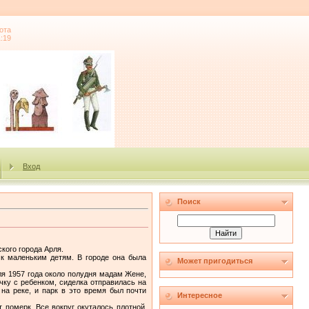
ота
1:19
Вход
Поиск
кого города Арля.
 к маленьким детям. В городе она была
Может пригодиться
я 1957 года около полудня мадам Жене,
ку с ребенком, сиделка отправилась на
на реке, и парк в это время был почти
Интересное
 померк. Все вокруг окуталось плотной,