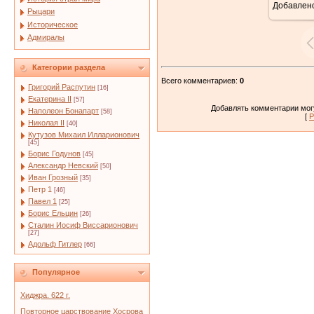
Добавлен
Рыцари
Историческое
Адмиралы
Категории раздела
Всего комментариев
:
0
Григорий Распутин
[16]
Екатерина II
[57]
Добавлять комментарии могу
Наполеон Бонапарт
[58]
[
Р
Николая II
[40]
Кутузов Михаил Илларионович
[45]
Борис Годунов
[45]
Александр Невский
[50]
Иван Грозный
[35]
Петр 1
[46]
Павел 1
[25]
Борис Ельцин
[26]
Сталин Иосиф Виссарионович
[27]
Адольф Гитлер
[66]
Популярное
Хиджра. 622 г.
Повторное царствование Хосрова