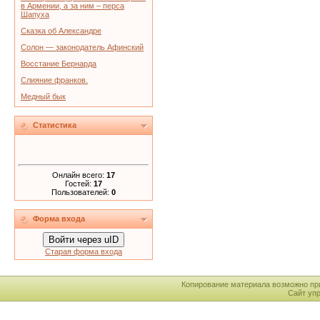
в Армении, а за ним – перса
Шапуха
Сказка об Александре
Солон — законодатель Афинский
Восстание Бернарда
Слияние франков.
Медный бык
Статистика
Онлайн всего:
17
Гостей:
17
Пользователей:
0
Форма входа
Войти через uID
Старая форма входа
Копирование материала возможно пр
Сайт уп