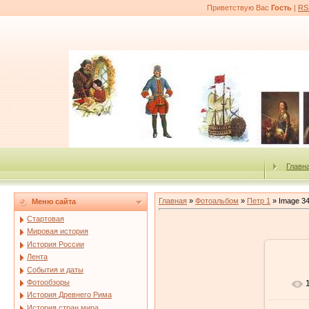
Приветствую Вас
Гость
|
RS
Главн
Главная
»
Фотоальбом
»
Петр 1
» Image 3
Меню сайта
Стартовая
Мировая история
История России
Лента
События и даты
Фотообзоры
История Древнего Рима
История стран мира