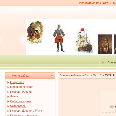
Приветствую Вас
Гость
|
RS
Главн
Главная
»
Фотоальбом
»
Петр 1
» 4343434
Меню сайта
Стартовая
Мировая история
История России
Лента
События и даты
Фотообзоры
История Древнего Рима
История стран мира