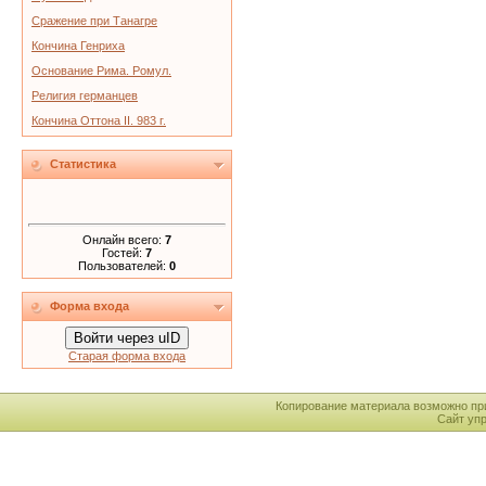
Сражение при Танагре
Кончина Генриха
Основание Рима. Ромул.
Религия германцев
Кончина Оттона II. 983 г.
Статистика
Онлайн всего:
7
Гостей:
7
Пользователей:
0
Форма входа
Войти через uID
Старая форма входа
Копирование материала возможно пр
Сайт уп