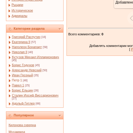
Добавлен
Рыцари
Историческое
Адмиралы
Категории раздела
Всего комментариев
:
0
Григорий Распутин
[16]
Екатерина II
[57]
Добавлять комментарии могу
Наполеон Бонапарт
[58]
[
Р
Николая II
[40]
Кутузов Михаил Илларионович
[45]
Борис Годунов
[45]
Александр Невский
[50]
Иван Грозный
[35]
Петр 1
[46]
Павел 1
[25]
Борис Ельцин
[26]
Сталин Иосиф Виссарионович
[27]
Адольф Гитлер
[66]
Популярное
Килонова скверна
Мухаммед