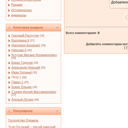
Добавлен
Рыцари
Историческое
Адмиралы
Категории раздела
Всего комментариев
:
0
Григорий Распутин
[16]
Екатерина II
[57]
Добавлять комментарии могу
Наполеон Бонапарт
[58]
[
Р
Николая II
[40]
Кутузов Михаил Илларионович
[45]
Борис Годунов
[45]
Александр Невский
[50]
Иван Грозный
[35]
Петр 1
[46]
Павел 1
[25]
Борис Ельцин
[26]
Сталин Иосиф Виссарионович
[27]
Адольф Гитлер
[66]
Популярное
Господство Одоакра
Тулл Гостилий – третий римский