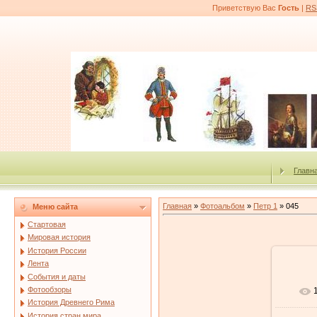
Приветствую Вас
Гость
|
RS
Главн
Главная
»
Фотоальбом
»
Петр 1
» 045
Меню сайта
Стартовая
Мировая история
История России
Лента
События и даты
Фотообзоры
История Древнего Рима
История стран мира