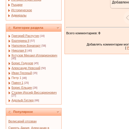
Добавлен
Рыцари
Историческое
Адмиралы
Категории раздела
Всего комментариев
:
0
Григорий Распутин
[16]
Екатерина II
[57]
Добавлять комментарии могу
Наполеон Бонапарт
[58]
[
Р
Николая II
[40]
Кутузов Михаил Илларионович
[45]
Борис Годунов
[45]
Александр Невский
[50]
Иван Грозный
[35]
Петр 1
[46]
Павел 1
[25]
Борис Ельцин
[26]
Сталин Иосиф Виссарионович
[27]
Адольф Гитлер
[66]
Популярное
Велисарий отозван
Смерть Дария. Александр в