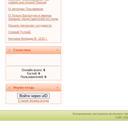
северо восточной Персии
О легендах Пахлавиков
О Трдате Багратуни и именах
прежних представителей его рода
Начало греческих государств
Сервий Туллий.
Кончина Конрада III. 1152 г.
Статистика
Онлайн всего:
6
Гостей:
6
Пользователей:
0
Форма входа
Войти через uID
Старая форма входа
Копирование материала возможно пр
Сайт уп