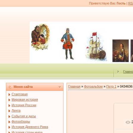
Приветствую Вас
Гость
|
RS
Главн
Главная
»
Фотоальбом
»
Петр 1
» 0434636
Меню сайта
Стартовая
Мировая история
История России
Лента
События и даты
Фотообзоры
История Древнего Рима
История стран мира