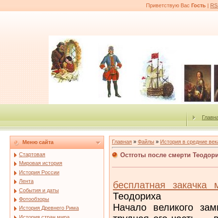
Приветствую Вас
Гость
|
RS
Главн
Главная
»
Файлы
»
История в средние век
Меню сайта
Остготы после смерти Теодор
Стартовая
Мировая история
История России
Лента
бесплатная закачка 
События и даты
Теодориха
Фотообзоры
Начало великого за
История Древнего Рима
История стран мира