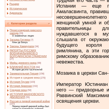
трудная его часть — 
Рыцари
Испании — еще пр
Историческое
Амаласвинта, правивш
Адмиралы
несовершеннолетнег
женщиной умной и об
Категории раздела
правительницы дл
Происхождения римского
нуждавшегося в му
народа
[33]
О знаменитых людях
слышала от окружаю
Загадка Гитлера
[7]
Ален де Бенуа
будущего короля 
Законы Хаммурапи
[34]
римлянина, а эти го
РАПОРТЫ РУССКИХ
ВОЕНАЧАЛЬНИКОВ О
римскому образованию
БОРОДИНСКОМ СРАЖЕНИИ
[27]
невежества.
Мифы древнего мира
[99]
БЛИЖНИЙ ВОСТОК
[64]
История десяти тысячелетий
Мозаика в церкви Сан-
Занимательная Греция
[156]
История в средние века
[270]
История Грузии
[103]
Император Юстиниан 
История Армении
[152]
него — придворные и
Средние века
[50]
Раввинский Максими
ИСТОРИЯ МАХНОВСКОГО
ДВИЖЕНИЯ
[55]
освящения церкви.
Россия в первой мировой войне
[157]
Период первой мировой войны был
одним из важнейших рубежей