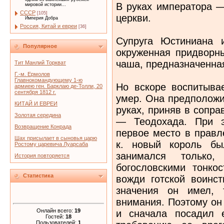
В руках императора —
мировой истории...
СССР
[105]
церкви.
Империя Добра
Россия, Китай и евреи
[36]
Супруга Юстиниана и
Популярное
окруженная придворн
чаша, предназначенная
Тит Манлий Торкват
Г.-м. Ермолов
Главнокомандующему 1-ю
Но вскоре воспитыва
армиею ген. Барклаю де-Толли, 20
сентября 1812 г.
умер. Она предположи
КИТАЙ И ЕВРЕИ
руках, приняв в сопра
Золотая середина
— Теодохада. При э
Возвращение Конрада
первое место в правл
Шах присылает в сыновья царю
к. новый король бы
Ростому царевича Луарсаба
занимался только
История повторяется
богословскими тонко
Статистика
вожди готской воинс
значения он имел, 
внимания. Поэтому он
Онлайн всего:
19
и сначала посадил 
Гостей:
18
Пользователей:
1