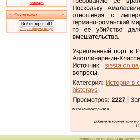
требованию ее враго
historays
Поскольку Амаласви
отношения с импер
Форма входа
германо-романский ми
Войти через uID
то ее убийство дал
Старая форма входа
вмешательства.
Укрепленный порт в Р
Аполлинаре-ин-Классе
Источник:
siesta.dn.ua
вопросы.
Категория
:
История в 
historays
Просмотров
:
2227
|
Заг
Всего комментариев
:
0
Добавлять комментарии могу
[
Р
Копирование материала возможно пр