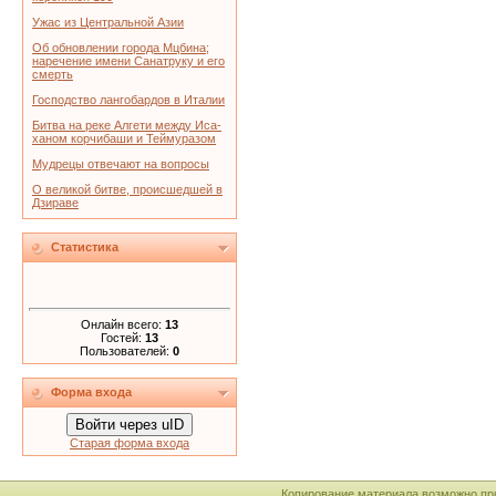
Ужас из Центральной Азии
Об обновлении города Мцбина;
наречение имени Санатруку и его
смерть
Господство лангобардов в Италии
Битва на реке Алгети между Иса-
ханом корчибаши и Теймуразом
Мудрецы отвечают на вопросы
О великой битве, происшедшей в
Дзираве
Статистика
Онлайн всего:
13
Гостей:
13
Пользователей:
0
Форма входа
Войти через uID
Старая форма входа
Копирование материала возможно пр