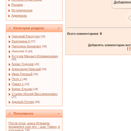
Добавлен
Рыцари
Историческое
Адмиралы
Категории раздела
Всего комментариев
:
0
Григорий Распутин
[16]
Екатерина II
[57]
Добавлять комментарии могу
Наполеон Бонапарт
[58]
[
Р
Николая II
[40]
Кутузов Михаил Илларионович
[45]
Борис Годунов
[45]
Александр Невский
[50]
Иван Грозный
[35]
Петр 1
[46]
Павел 1
[25]
Борис Ельцин
[26]
Сталин Иосиф Виссарионович
[27]
Адольф Гитлер
[66]
Популярное
После отца, шаха Исмаила,
воцарился сын его – шах Тамаз, в
короникон 190