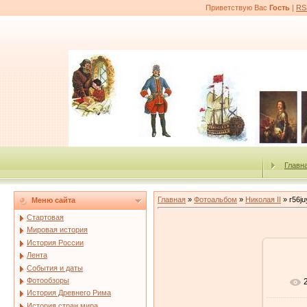
Приветствую Вас
Гость
|
RS
Главн
Главная
»
Фотоальбом
»
Николая II
» r56ju
Меню сайта
Стартовая
Мировая история
История России
Лента
События и даты
Фотообзоры
История Древнего Рима
История стран мира