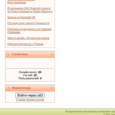
Константином
В короникон 240 Луарсаб снялся
из Гори и пришел в Гарис-Вархуну
Князья и Григорий VII
Последствия смерти Генриха IV
Причины культурного отставания
Германии
Карл и арабы. Испанская марка
Пирр встречается с Римом
Статистика
Онлайн всего:
20
Гостей:
20
Пользователей:
0
Форма входа
Войти через uID
Старая форма входа
Копирование материала возможно пр
Сайт уп