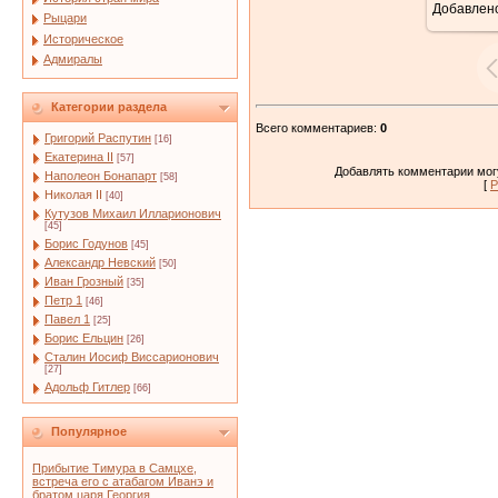
Добавлен
Рыцари
Историческое
Адмиралы
Категории раздела
Всего комментариев
:
0
Григорий Распутин
[16]
Екатерина II
[57]
Добавлять комментарии могу
Наполеон Бонапарт
[58]
[
Р
Николая II
[40]
Кутузов Михаил Илларионович
[45]
Борис Годунов
[45]
Александр Невский
[50]
Иван Грозный
[35]
Петр 1
[46]
Павел 1
[25]
Борис Ельцин
[26]
Сталин Иосиф Виссарионович
[27]
Адольф Гитлер
[66]
Популярное
Прибытие Тимура в Самцхе,
встреча его с атабагом Иванэ и
братом царя Георгия