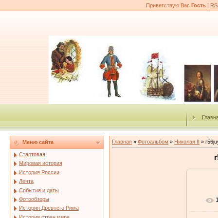
Приветствую Вас
Гость
|
RS
Главн
Главная
»
Фотоальбом
»
Николая II
» r56ju
Меню сайта
Стартовая
r
Мировая история
История России
Лента
События и даты
Фотообзоры
История Древнего Рима
История стран мира