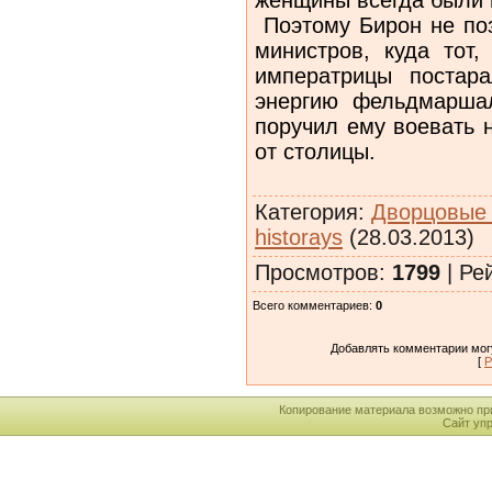
Поэтому Бирон не поз
министров, куда тот,
императрицы постар
энергию фельдмарша
поручил ему воевать 
от столицы.
Категория
:
Дворцовые 
historays
(28.03.2013)
Просмотров
:
1799
|
Ре
Всего комментариев
:
0
Добавлять комментарии могу
[
Р
Копирование материала возможно пр
Сайт уп