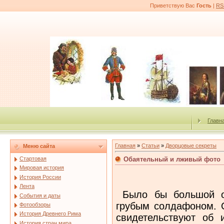
Приветствую Вас
Гость
|
RS
Главн
Главная
»
Статьи
»
Дворцовые секреты
Меню сайта
Обаятельный и лживый фото
Стартовая
Мировая история
История России
Лента
Было бы большой ош
События и даты
грубым солдафоном. 
Фотообзоры
История Древнего Рима
свидетельствуют об 
История стран мира