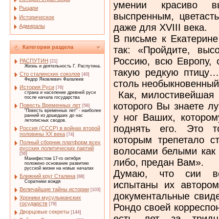
умении красиво в
Рыцари
выспренным, цветаст
Историческое
даже для XVIII века.
Адмиралы
В письме к Екатерине
Категории раздела
так: «Пройдите, выс
Россию, всю Европу, 
РАСПУТИН
[21]
Жизнь и деятельность Г. Распутина.
такую редкую птицу…
Сто сталинских соколов
[40]
Федор Яковлевич Фалалеев
столь необыкновенный
История Руси
[76]
Как, милостивейшая и
страна и население древней руси
после начала государства
которого Вы знаете л
Повесть Временных лет
[56]
"Повесть временных лет" - наиболее
у ног Ваших, котором
ранний из дошедших до нас
летописных сводов.
поднять его. Это т
Россия (СССР) в войнах второй
половины XX века
[74]
которым трепетало ст
Полный сборник платформ всех
русских политических партий
волосами белыми как 
[56]
Манифестом 17-го октября
либо, предан Вам».
положено основание развитию
русской жизни на новых началах
Думаю, что сии в
Ближний круг Сталина
[88]
Соратники вождя
испытаны их автором
Величайшие тайны истории
[103]
документальные свиде
Хроники мусульманских
государств
[79]
Рондо своей корреспон
Дворцовые секреты
[144]
есть лет за тридц