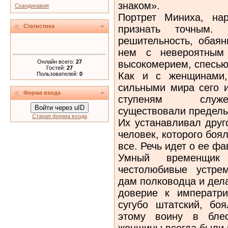
знаком».
Скандинавия
Портрет Миниха, на
Статистика
признать точным
решительность, обаян
нем с невероятным 
Онлайн всего:
27
высокомерием, спесью
Гостей:
27
Как и с женщинами,
Пользователей:
0
сильными мира сего и
Форма входа
ступеням служеб
Войти через uID
существовали пределы
Старая форма входа
Их устанавливал друг
человек, которого бо
все. Речь идет о ее ф
Умный временщик
честолюбивые устре
дам полководца и дел
доверие к императри
сугубо штатский, бо
этому воину в блес
женщины всегда были 