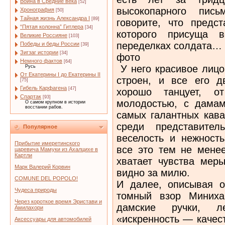
Война в Средние века
[52]
высокопарного пис
Хронография
[50]
Тайная жизнь Александра I
[89]
говорите, что предст
“Пятая колонна” Гитлера
[34]
которого присуща в
Великие Россияне
[103]
переделках солдата…
Победы и беды России
[39]
Зигзаг истории
[34]
фото
Немного фактов
[64]
У него красивое лицо
Русь
От Екатерины I до Екатерины II
строен, и все его 
[75]
Гибель Карфагена
[47]
хорошо танцует, о
Спартак
[93]
молодостью, с дамам
О самом крупном в истории
восстании рабов.
самых галантных кава
среди представител
Популярное
веселость и нежность
Прибытие имеретинского
все это тем не мене
царевича Мамуки из Ахалцихе в
Картли
хватает чувства мер
Марк Валерий Корвин
видно за милю.
COMUNE DEL POPOLO!
И далее, описывая 
Чудеса природы
томный взор Миниха
Через короткое время Эристави и
дамские ручки, л
Амилахори
«искренность — качест
Аксессуары для автомобилей