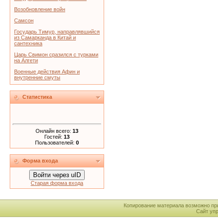
Возобновление войн
Самсон
Государь Тимур, направлявшийся
из Самарканда в Китай и
сантехника
Царь Свимон сразился с турками
на Алгети
Военные действия Афин и
внутренние смуты
Статистика
Онлайн всего:
13
Гостей:
13
Пользователей:
0
Форма входа
Войти через uID
Старая форма входа
Копирование материала возможно пр
Сайт уп