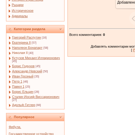
Добавлен
Рыцари
Историческое
Адмиралы
Категории раздела
Всего комментариев
:
0
Григорий Распутин
[16]
Екатерина II
[57]
Добавлять комментарии могу
Наполеон Бонапарт
[58]
[
Р
Николая II
[40]
Кутузов Михаил Илларионович
[45]
Борис Годунов
[45]
Александр Невский
[50]
Иван Грозный
[35]
Петр 1
[46]
Павел 1
[25]
Борис Ельцин
[26]
Сталин Иосиф Виссарионович
[27]
Адольф Гитлер
[66]
Популярное
Фибула.
Государственное устройство