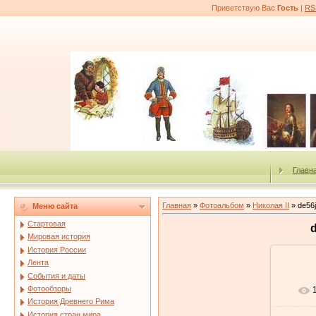
Приветствую Вас
Гость
|
RS
Главн
Главная
»
Фотоальбом
»
Николая II
» de56j
Меню сайта
Стартовая
d
Мировая история
История России
Лента
События и даты
Фотообзоры
История Древнего Рима
История стран мира