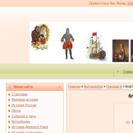
Приветствую Вас
Гость
|
RS
Главн
Главная
»
Фотоальбом
»
Николая II
» 6ruk7
Меню сайта
Стартовая
6
Мировая история
История России
Лента
События и даты
Фотообзоры
История Древнего Рима
История стран мира