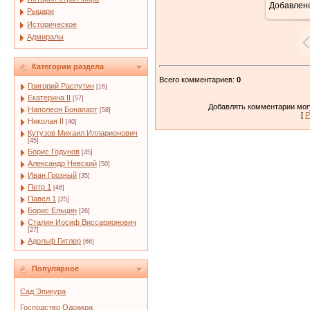
Добавлен
Рыцари
Историческое
Адмиралы
Категории раздела
Всего комментариев
:
0
Григорий Распутин
[16]
Екатерина II
[57]
Добавлять комментарии могу
Наполеон Бонапарт
[58]
[
Р
Николая II
[40]
Кутузов Михаил Илларионович
[45]
Борис Годунов
[45]
Александр Невский
[50]
Иван Грозный
[35]
Петр 1
[46]
Павел 1
[25]
Борис Ельцин
[26]
Сталин Иосиф Виссарионович
[27]
Адольф Гитлер
[66]
Популярное
Сад Эпикура
Господство Одоакра