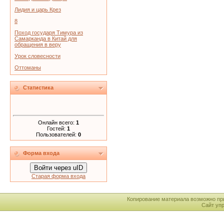
Лидия и царь Крез
8
Поход государя Тимура из
Самарканда в Китай для
обращения в веру
Урок словесности
Оттоманы
Статистика
Онлайн всего:
1
Гостей:
1
Пользователей:
0
Форма входа
Войти через uID
Старая форма входа
Копирование материала возможно пр
Сайт уп