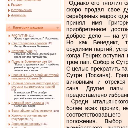
Однако его тяготил с
Рыцари
скоро продал свое д
Историческое
серебряных марок одн
Адмиралы
принял имя Григор
Категории раздела
приобретенное досто
доброе дело — на ут
РАСПУТИН
[21]
Жизнь и деятельность Г. Распутина.
Но как Бенедикт, т
Сто сталинских соколов
[40]
Федор Яковлевич Фалалеев
орудиями партий, устр
История Руси
[76]
когда Генрих вступил 
страна и население древней руси
после начала государства
трое пап. Собор в Сутр
Повесть Временных лет
[56]
"Повесть временных лет" - наиболее
С целью прекратить та
ранний из дошедших до нас
летописных сводов.
Сутри (Тоскана). Гри
Россия (СССР) в войнах второй
половины XX века
[74]
виновным и отрекся 
Полный сборник платформ всех
русских политических партий
сана. Другие папы
[56]
Манифестом 17-го октября
предоставлено избрани
положено основание развитию
русской жизни на новых началах
Среди итальянского
Ближний круг Сталина
[88]
Соратники вождя
более всех прочих, н
Величайшие тайны истории
[103]
соответствовавше
Хроники мусульманских
государств
[79]
положения. Выбор
Дворцовые секреты
[144]
Бамбергского, знатно