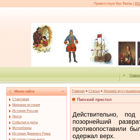
Приветствую Вас
Гость
|
RS
Главн
Главная
»
Статьи
»
Хроники мусульмански
Меню сайта
Папский престол
Стартовая
Мировая история
История России
Действительно, под
Лента
позорнейший развра
События и даты
противопоставили был
Фотообзоры
История Древнего Рима
одержал верх.
История стран мира