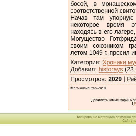
босой, в монашеско
соответственной свито
Начав там упорную
некоторое время о
находясь в его лагере
Могущество Готфрид
своим союзником гр
летом 1049 г. просил 
Категория
:
Хроники му
Добавил
:
historays
(23.
Просмотров
:
2029
|
Ре
Всего комментариев
:
0
Добавлять комментарии могу
[
Р
Копирование материала возможно пр
Сайт уп