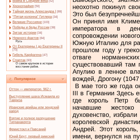
Война в Средние века
[52]
неохотно покинул сво
Хронография
[50]
Тайная жизнь Александра I
[89]
Это был безупречнейш
“Пятая колонна” Гитлера
[34]
Он принял имя Климен
Великие Россияне
[103]
императора в де
Победы и беды России
[39]
Зигзаг истории
[34]
сопровождении нового
Немного фактов
[64]
Южную Италию для рас
Русь
От Екатерины I до Екатерины II
прошлом году у греко
[75]
Гибель Карфагена
[47]
отваге норманнск
Спартак
[93]
существовавший там п
О самом крупном в истории
восстании рабов.
Апулию в ленное вла
вождей, Дрогону (1047 г
Популярное
В мае того же года о
Оттон — император. 962 г.
III в Германии Здесь 
Выступление шаха Исмаила из
где король Петр бы
Тавриза
начавшие жестоко
Иранские арийцы или зендский
народ
духовенство, избрали
Взятие и полное разрушение
королевской династи
Тигранакерта
Андрей. Этот король,
Фемистокл и Павсаний
имени, вернулся на п
Юний Брут, первый римский