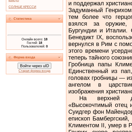
консул
и поддержал христиан
СОЛНЦЕ КРЕССИ
Задуманный Генрихом
тем более что герцо
Статистика
взялся за оружие,
Бургундии и Италии. 
Бенедикт IX, восполь
Онлайн всего:
18
вернулся в Рим с пом
Гостей:
18
Пользователей:
0
этого времени усердн
теперь тайного союзни
Форма входа
Гробница папы Климе
Войти через uID
Единственный из пап
Старая форма входа
головах гробницы — и
ангелом в царств
изображения христиан
На верхней дос
«Высокочтимый отец и
Суидгер фон Майендор
епископ Бамбергский,
Климентом II, умер в Р
Генрих скоро распр