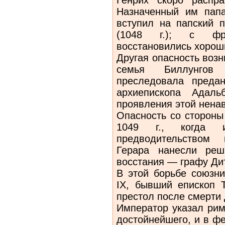
Назначенный им папа
вступил на папский 
(1048 г.); с фр
восстановились хорош
Другая опасность возн
семья Биллунгов
преследовала предан
архиепископа Адаль
проявления этой ненав
Опасность со стороны
1049 г., когда и
предводительством г
Герара нанесли реш
восстания — графу Дит
В этой борьбе союзн
IX, бывший епископ 
престол после смерти 
Император указал рим
достойнейшего, и в фе