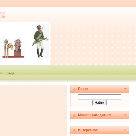
ерг
0:39
Вход
Поиск
Может пригодиться
Интересное