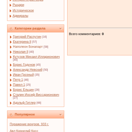
Рыцари
Историческое
Адмиралы
Категории раздела
Всего комментариев
:
0
Григорий Распутин
[16]
Екатерина II
[57]
Наполеон Бонапарт
[58]
Николая II
[40]
Кутузов Михаил Илларионович
[45]
Борис Годунов
[45]
Александр Невский
[50]
Иван Грозный
[35]
Петр 1
[46]
Павел 1
[25]
Борис Ельцин
[26]
Сталин Иосиф Виссарионович
[27]
Адольф Гитлер
[66]
Популярное
Поражение венгров. 933 г.
Авл Корнелий Косс