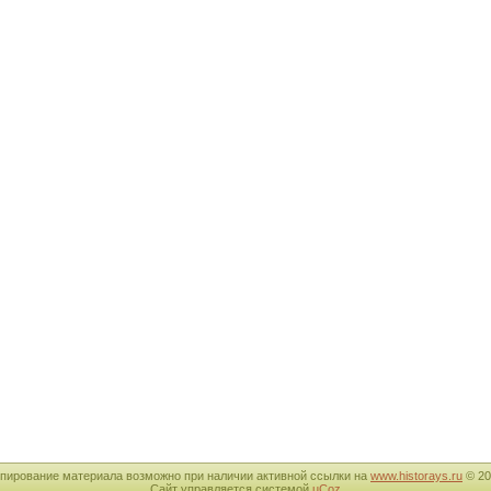
пирование материала возможно при наличии активной ссылки на
www.historays.ru
© 20
Сайт управляется системой
uCoz