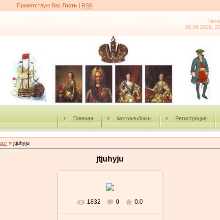
Приветствую Вас
Гость
|
RSS
Четв
06.08.2026, 2
Главная
Фотоальбомы
Регистрация
арт
» jtjuhyju
jtjuhyju
1832
0
0.0