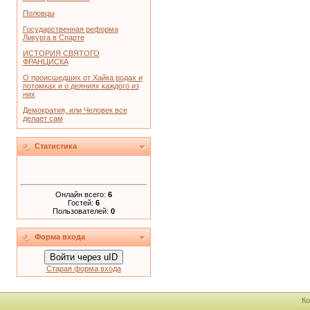
Половцы
Государственная реформа
Ликурга в Спарте
ИСТОРИЯ СВЯТОГО
ФРАНЦИСКА
О происшедших от Хайка родах и
потомках и о деяниях каждого из
них
Демократия, или Человек все
делает сам
Статистика
Онлайн всего:
6
Гостей:
6
Пользователей:
0
Форма входа
Войти через uID
Старая форма входа
Ко