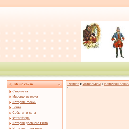
Главная
»
Фотоальбом
»
Наполеон Бонап
Меню сайта
Стартовая
Мировая история
История России
Лента
События и даты
Фотообзоры
История Древнего Рима
История стран мира