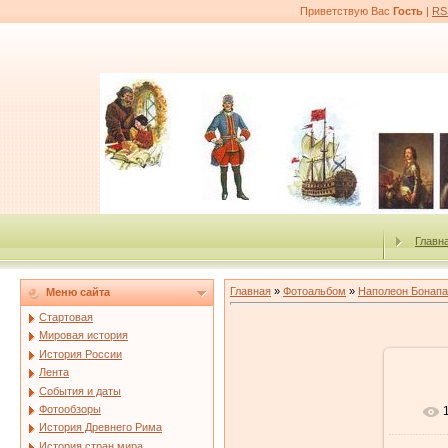
Приветствую Вас
Гость
|
RS
Главн
Главная
»
Фотоальбом
»
Наполеон Бонапа
Меню сайта
Стартовая
Мировая история
История России
Лента
События и даты
Фотообзоры
История Древнего Рима
История стран мира