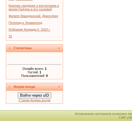
Краткие сведения о воспитании и
жизни Григора и его сыновей
Филипп Македонский. Демосфен
Пелопид и Эпаминонд
Избрание Конрада II. 1024 г.
25
Статистика
Онлайн всего:
1
Гостей:
1
Пользователей:
0
Форма входа
Войти через uID
Старая форма входа
Копирование материала возможно пр
Сайт уп