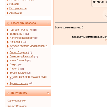
Добавлен
Рыцари
Историческое
Адмиралы
Категории раздела
Всего комментариев
:
0
Григорий Распутин
[16]
Екатерина II
[57]
Добавлять комментарии могу
Наполеон Бонапарт
[58]
[
Р
Николая II
[40]
Кутузов Михаил Илларионович
[45]
Борис Годунов
[45]
Александр Невский
[50]
Иван Грозный
[35]
Петр 1
[46]
Павел 1
[25]
Борис Ельцин
[26]
Сталин Иосиф Виссарионович
[27]
Адольф Гитлер
[66]
Популярное
Хор о человеке
Входит Вавилон