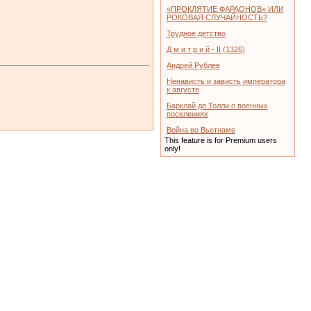
«ПРОКЛЯТИЕ ФАРАОНОВ» ИЛИ
РОКОВАЯ СЛУЧАЙНОСТЬ?
Трудное детство
Д м и т р и й - II (1326)
Андрей Рублев
Ненависть и зависть императора
к августе
Барклай де Толли о военных
поселениях
Война во Вьетнаме
This feature is for Premium users
only!