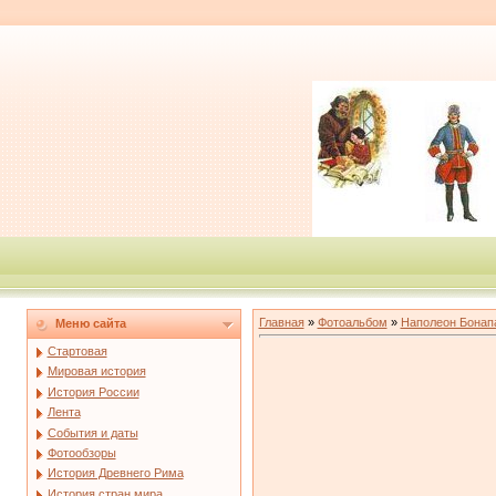
Главная
»
Фотоальбом
»
Наполеон Бонап
Меню сайта
Стартовая
Мировая история
История России
Лента
События и даты
Фотообзоры
История Древнего Рима
История стран мира