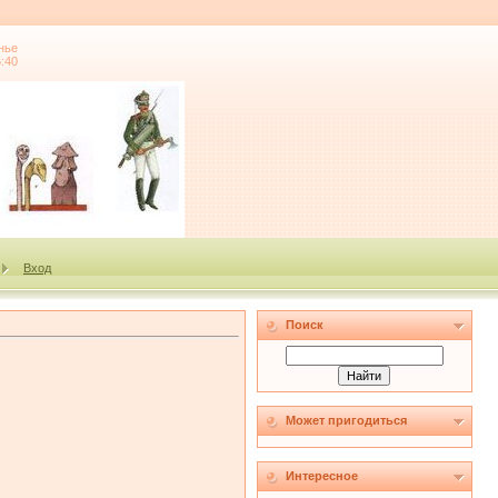
нье
5:40
Вход
Поиск
Может пригодиться
Интересное