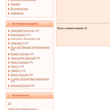
Рыцари
Историческое
Адмиралы
Категории раздела
Всего комментариев
:
0
Григорий Распутин
[16]
Екатерина II
[57]
Наполеон Бонапарт
[58]
Николая II
[40]
Кутузов Михаил Илларионович
[45]
Борис Годунов
[45]
Александр Невский
[50]
Иван Грозный
[35]
Петр 1
[46]
Павел 1
[25]
Борис Ельцин
[26]
Сталин Иосиф Виссарионович
[27]
Адольф Гитлер
[66]
Популярное
30
Царства Израильское и