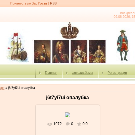
Приветствую Вас
Гость
|
RSS
Воскресе
09.08.2026, 1
Главная
Фотоальбомы
Регистрация
арт
» j6t7yi7ui опалубка
j6t7yi7ui опалубка
1972
0
0.0