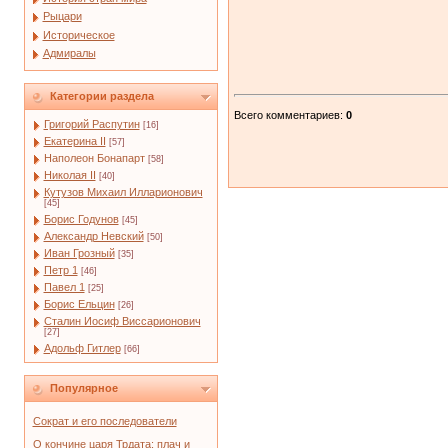
Рыцари
Историческое
Адмиралы
Категории раздела
Всего комментариев
:
0
Григорий Распутин
[16]
Екатерина II
[57]
Наполеон Бонапарт
[58]
Николая II
[40]
Кутузов Михаил Илларионович
[45]
Борис Годунов
[45]
Александр Невский
[50]
Иван Грозный
[35]
Петр 1
[46]
Павел 1
[25]
Борис Ельцин
[26]
Сталин Иосиф Виссарионович
[27]
Адольф Гитлер
[66]
Популярное
Сократ и его последователи
О кончине царя Трдата; плач и