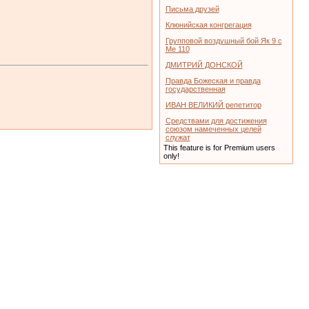
Письма друзей
Клюнийская конгрегация
Групповой воздушный бой Як 9 с
Ме 110
ДМИТРИЙ ДОНСКОЙ
Правда Божеская и правда
государственная
ИВАН ВЕЛИКИЙ репетитор
Средствами для достижения
союзом намеченных целей
служат
This feature is for Premium users
only!