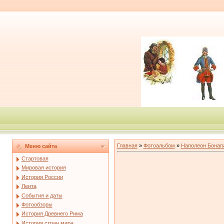
Главная
»
Фотоальбом
»
Наполеон Бонап
Меню сайта
Стартовая
Мировая история
История России
Лента
События и даты
Фотообзоры
История Древнего Рима
История стран мира