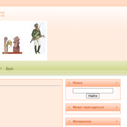
ица
0:06
Вход
Поиск
Может пригодиться
Интересное