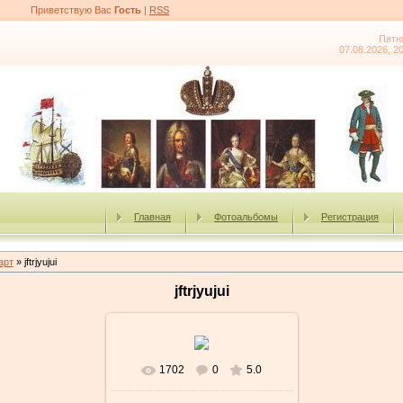
Приветствую Вас
Гость
|
RSS
Пятн
07.08.2026, 2
Главная
Фотоальбомы
Регистрация
арт
» jftrjyujui
jftrjyujui
1702
0
5.0