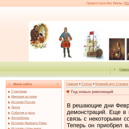
Приветствую Вас
Гость
|
RS
Главн
Главная
»
Статьи
»
Ближний круг Сталина
Меню сайта
Год новых революций
Стартовая
Мировая история
История России
В решающие дни Февр
Лента
демонстраций. Еще в 
События и даты
связь с некоторыми с
Фотообзоры
История Древнего Рима
Теперь он приобрел в
История стран мира