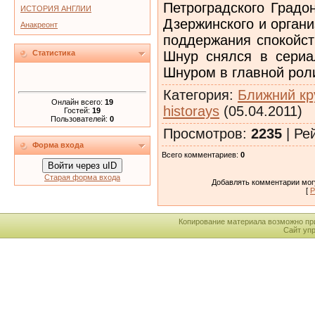
Петроградского Градо
ИСТОРИЯ АНГЛИИ
Дзержинского и орган
Анакреонт
поддержания спокойст
Шнур снялся в сери
Статистика
Шнуром в главной рол
Категория
:
Ближний кр
Онлайн всего:
19
historays
(05.04.2011)
Гостей:
19
Пользователей:
0
Просмотров
:
2235
|
Ре
Форма входа
Всего комментариев
:
0
Войти через uID
Старая форма входа
Добавлять комментарии могу
[
Р
Копирование материала возможно пр
Сайт уп