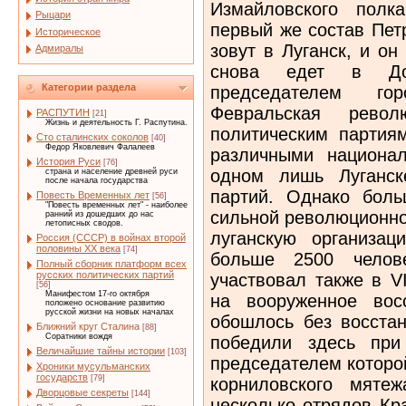
Измайловского пол
Рыцари
первый же состав Пет
Историческое
зовут в Луганск, и он
Адмиралы
снова едет в До
Категории раздела
председателем гор
Февральская рево
РАСПУТИН
[21]
Жизнь и деятельность Г. Распутина.
политическим партия
Сто сталинских соколов
[40]
Федор Яковлевич Фалалеев
различными национал
История Руси
[76]
одном лишь Луганск
страна и население древней руси
после начала государства
партий. Однако боль
Повесть Временных лет
[56]
"Повесть временных лет" - наиболее
сильной революционно
ранний из дошедших до нас
летописных сводов.
луганскую организа
Россия (СССР) в войнах второй
половины XX века
[74]
больше 2500 челов
Полный сборник платформ всех
русских политических партий
участвовал также в V
[56]
Манифестом 17-го октября
на вооруженное вос
положено основание развитию
русской жизни на новых началах
обошлось без восстан
Ближний круг Сталина
[88]
Соратники вождя
победили здесь при
Величайшие тайны истории
[103]
председателем которо
Хроники мусульманских
государств
[79]
корниловского мяте
Дворцовые секреты
[144]
несколько отрядов Кр