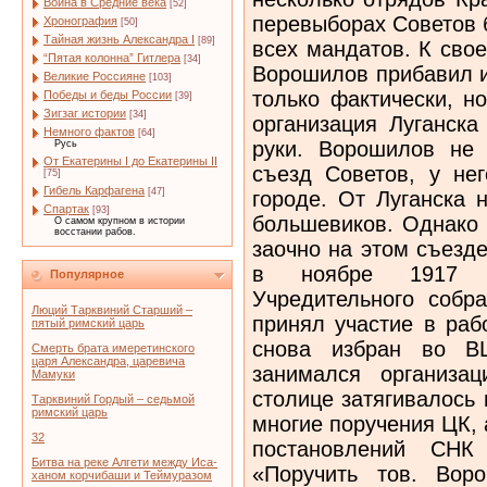
Война в Средние века
[52]
перевыборах Советов 
Хронография
[50]
Тайная жизнь Александра I
[89]
всех мандатов. К сво
“Пятая колонна” Гитлера
[34]
Ворошилов прибавил и
Великие Россияне
[103]
только фактически, н
Победы и беды России
[39]
Зигзаг истории
[34]
организация Луганска
Немного фактов
[64]
руки. Ворошилов не 
Русь
От Екатерины I до Екатерины II
съезд Советов, у не
[75]
Гибель Карфагена
[47]
городе. От Луганска 
Спартак
[93]
большевиков. Однако
О самом крупном в истории
восстании рабов.
заочно на этом съезд
в ноябре 1917 г
Популярное
Учредительного собр
Люций Тарквиний Старший –
принял участие в раб
пятый римский царь
снова избран во В
Смерть брата имеретинского
царя Александра, царевича
занимался организа
Мамуки
столице затягивалось
Тарквиний Гордый – седьмой
римский царь
многие поручения ЦК,
32
постановлений СНК 
Битва на реке Алгети между Иса-
«Поручить тов. Вор
ханом корчибаши и Теймуразом