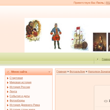
Приветствую Вас
Гость
|
RS
Главн
Главная
»
Фотоальбом
»
Наполеон Бонапа
Меню сайта
Стартовая
Мировая история
История России
Лента
События и даты
Фотообзоры
История Древнего Рима
История стран мира