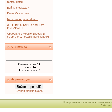
германцами
Войны с саксами
Князь Святослав
Менений Агриппа Ланат
ЛЕГЕНДА О БЛАГОРОДНОМ
РЫЦАРСТВЕ
Сражение с Морпюликесом и
смерть его, пораженного копьем
Статистика
Онлайн всего:
14
Гостей:
14
Пользователей:
0
Форма входа
Войти через uID
Старая форма входа
Копирование материала возможно пр
Сайт уп