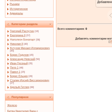
Добавлен
Рыцари
Историческое
Адмиралы
Категории раздела
Всего комментариев
:
0
Григорий Распутин
[16]
Екатерина II
[57]
Добавлять комментарии могу
Наполеон Бонапарт
[58]
[
Р
Николая II
[40]
Кутузов Михаил Илларионович
[45]
Борис Годунов
[45]
Александр Невский
[50]
Иван Грозный
[35]
Петр 1
[46]
Павел 1
[25]
Борис Ельцин
[26]
Сталин Иосиф Виссарионович
[27]
Адольф Гитлер
[66]
Популярное
Железо
Битва Квинтилия Вара с