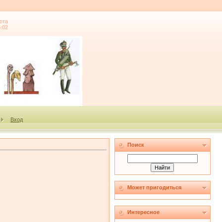
ота
5:02
Вход
Поиск
Может пригодиться
Интересное