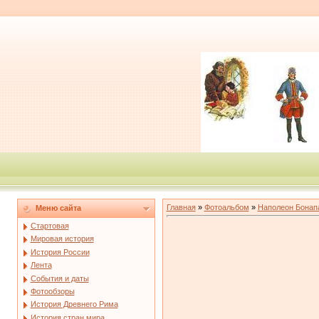
Главная
»
Фотоальбом
»
Наполеон Бонап
Меню сайта
Стартовая
Мировая история
История России
Лента
События и даты
Фотообзоры
История Древнего Рима
История стран мира