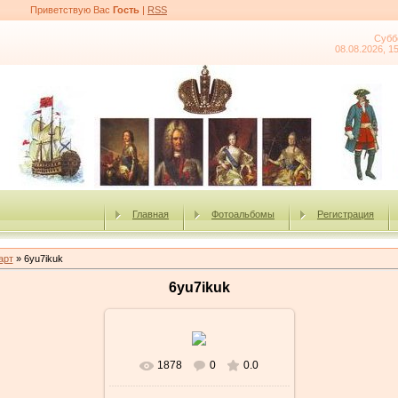
Приветствую Вас
Гость
|
RSS
Субб
08.08.2026, 1
Главная
Фотоальбомы
Регистрация
арт
» 6yu7ikuk
6yu7ikuk
1878
0
0.0