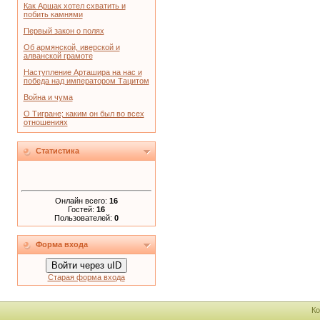
Как Аршак хотел схватить и
побить камнями
Первый закон о полях
Об армянской, иверской и
алванской грамоте
Наступление Арташира на нас и
победа над императором Тацитом
Война и чума
О Тигране; каким он был во всех
отношениях
Статистика
Онлайн всего:
16
Гостей:
16
Пользователей:
0
Форма входа
Войти через uID
Старая форма входа
Ко