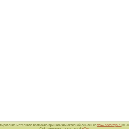
пирование материала возможно при наличии активной ссылки на
www.historays.ru
© 20
Сайт управляется системой
uCoz