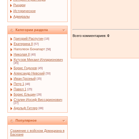
Рыцари
Историческое
Адмиралы
Категории раздела
Всего комментариев
:
0
Григорий Распутин
[16]
Екатерина II
[57]
Наполеон Бонапарт
[58]
Николая II
[40]
Кутузов Михаил Илларионович
[45]
Борис Годунов
[45]
Александр Невский
[50]
Иван Грозный
[35]
Петр 1
[46]
Павел 1
[25]
Борис Ельцин
[26]
Сталин Иосиф Виссарионович
[27]
Адольф Гитлер
[66]
Популярное
Сражение с войском Домициана в
Басеане