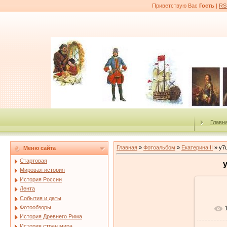
Приветствую Вас
Гость
|
RS
Главн
Главная
»
Фотоальбом
»
Екатерина II
» y7u
Меню сайта
Стартовая
y
Мировая история
История России
Лента
События и даты
Фотообзоры
История Древнего Рима
История стран мира