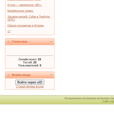
Оттон — император. 962 г.
Корабельное знамя.
Заговор князей. Сейм в Трибуре.
1076 г
Общее положение в Италии
17
Статистика
Онлайн всего:
23
Гостей:
23
Пользователей:
0
Форма входа
Войти через uID
Старая форма входа
Копирование материала возможно пр
Сайт уп