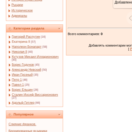
Добавлен
Рыцари
Историческое
Адмиралы
Категории раздела
Всего комментариев
:
0
Григорий Распутин
[16]
Екатерина II
[57]
Добавлять комментарии могу
Наполеон Бонапарт
[58]
[
Р
Николая II
[40]
Кутузов Михаил Илларионович
[45]
Борис Годунов
[45]
Александр Невский
[50]
Иван Грозный
[35]
Петр 1
[46]
Павел 1
[25]
Борис Ельцин
[26]
Сталин Иосиф Виссарионович
[27]
Адольф Гитлер
[66]
Популярное
Слияние франков.
Бронированные всадники