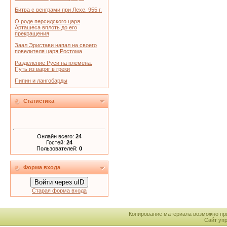
Битва с венграми при Лехе. 955 г.
О роде персидского царя
Арташеса вплоть до его
прекращения
Заал Эристави напал на своего
повелителя царя Ростома
Разделение Руси на племена.
Путь из варяг в греки
Пипин и лангобарды
Статистика
Онлайн всего:
24
Гостей:
24
Пользователей:
0
Форма входа
Войти через uID
Старая форма входа
Копирование материала возможно пр
Сайт уп