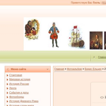
Приветствую Вас
Гость
|
RS
Главн
Главная
»
Фотоальбом
»
Борис Ельцин
» 2
Меню сайта
Стартовая
Мировая история
История России
Лента
События и даты
Фотообзоры
История Древнего Рима
История стран мира