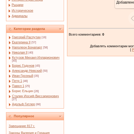
Добавлен
Рыцари
Историческое
Адмиралы
Категории раздела
Всего комментариев
:
0
Григорий Распутин
[16]
Екатерина II
[57]
Добавлять комментарии могу
Наполеон Бонапарт
[58]
[
Р
Николая II
[40]
Кутузов Михаил Илларионович
[45]
Борис Годунов
[45]
Александр Невский
[50]
Иван Грозный
[35]
Петр 1
[46]
Павел 1
[25]
Борис Ельцин
[26]
Сталин Иосиф Виссарионович
[27]
Адольф Гитлер
[66]
Популярное
Завещание 817 г.
Законы Валерия и Горация