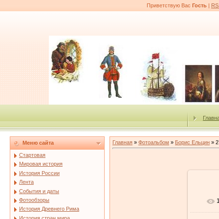
Приветствую Вас
Гость
|
RS
Главн
Главная
»
Фотоальбом
»
Борис Ельцин
» 2
Меню сайта
Стартовая
Мировая история
История России
Лента
События и даты
Фотообзоры
История Древнего Рима
История стран мира