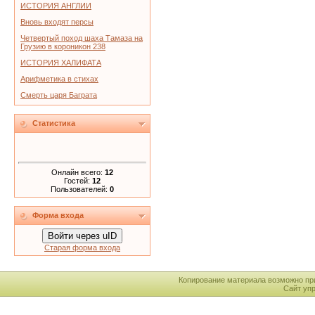
ИСТОРИЯ АНГЛИИ
Вновь входят персы
Четвертый поход шаха Тамаза на
Грузию в короникон 238
ИСТОРИЯ ХАЛИФАТА
Арифметика в стихах
Смерть царя Баграта
Статистика
Онлайн всего:
12
Гостей:
12
Пользователей:
0
Форма входа
Войти через uID
Старая форма входа
Копирование материала возможно пр
Сайт уп