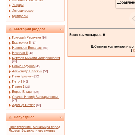
Добавлен
Рыцари
Историческое
Адмиралы
Категории раздела
Всего комментариев
:
0
Григорий Распутин
[16]
Екатерина II
[57]
Добавлять комментарии могу
Наполеон Бонапарт
[58]
[
Р
Николая II
[40]
Кутузов Михаил Илларионович
[45]
Борис Годунов
[45]
Александр Невский
[50]
Иван Грозный
[35]
Петр 1
[46]
Павел 1
[25]
Борис Ельцин
[26]
Сталин Иосиф Виссарионович
[27]
Адольф Гитлер
[66]
Популярное
Преступление (Маначихра перед
Яковом Великим и его смерть