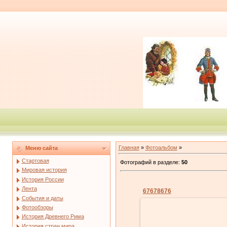
Главная
»
Фотоальбом
»
Меню сайта
Стартовая
Фотографий в разделе
:
50
Мировая история
История России
Лента
67678676
События и даты
Фотообзоры
История Древнего Рима
История стран мира