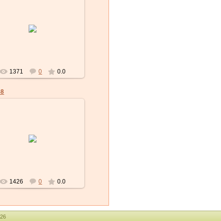
21.01.2011
historays
1371
0
0.0
58
21.01.2011
historays
1426
0
0.0
26