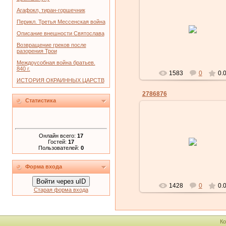
Агафокл, тиран-горшечник
21.01.2011
Перикл. Третья Мессенская война
Описание внешности Святослава
historays
Возвращение греков после
разорения Трои
Междоусобная война братьев.
840 г.
1583
0
0.
ИСТОРИЯ ОКРАИННЫХ ЦАРСТВ
2786876
Статистика
21.01.2011
Онлайн всего:
17
Гостей:
17
Пользователей:
0
historays
Форма входа
Войти через uID
1428
0
0.
Старая форма входа
Ко