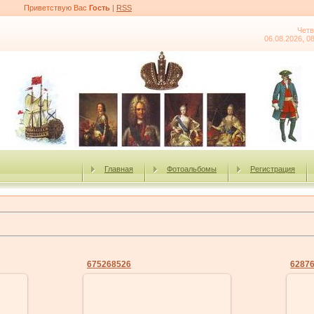
Приветствую Вас
Гость
|
RSS
Четв
06.08.2026, 0
Главная
Фотоальбомы
Регистрация
675268526
6287