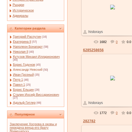
21.01.2011
Рыцари
Бесплатно
Историческое
Адмиралы
Категории раздела
текст песни
historays
вашего любимог
исполнителя
Григорий Распутин
[16]
Екатерина II
1682
0
0.0
[57]
Наполеон Бонапарт
[58]
6285258656
Николая II
[40]
Кутузов Михаил Илларионович
[45]
Борис Годунов
[45]
Александр Невский
[50]
Иван Грозный
[35]
21.01.2011
Петр 1
[46]
Павел 1
[25]
Борис Ельцин
[26]
Сталин Иосиф Виссарионович
[27]
Заплатить за хостинг или д
historays
Адольф Гитлер
[66]
We...
1772
0
0.0
Популярное
282782
Заключение Хосрова в оковы и
передача венца его брату
Врамшапуху