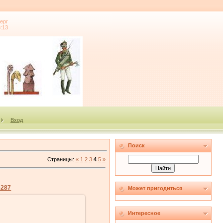
ерг
8:13
Вход
Поиск
Страницы
:
«
1
2
3
4
5
»
6287
Может пригодиться
Интересное