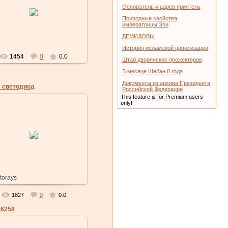
21.01.2011
Основатель и царев приятель
Природные свойства
historays
императрицы Зои
ДЕМИДОВЫ
История исламской цивилизации
1454
0
0.0
Штаб дворянских прожектеров
В месяце Шабан 8 года
Документы из архива Президента
7 светодиод
Российской Федерации
This feature is for Premium users
only!
21.01.2011
Светодиодные
ышленные светильники
storays
азначены для установк...
1827
0
0.0
56258