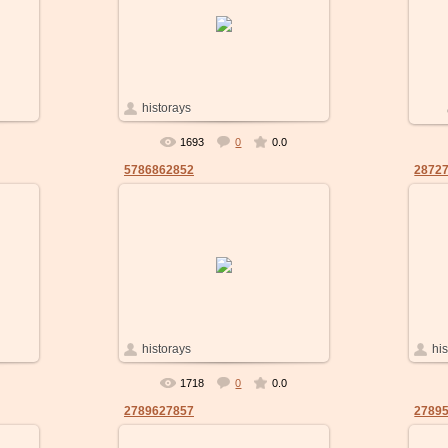
21.01.2011
Отличные
о
Садово парковые светильн...
historays
1693
0
0.0
5786862852
2872
21.01.2011
В плане налогов
омен
кипрский оффшор
historays
не предлаг...
пром
hi
предн
1718
0
0.0
2789627857
2789