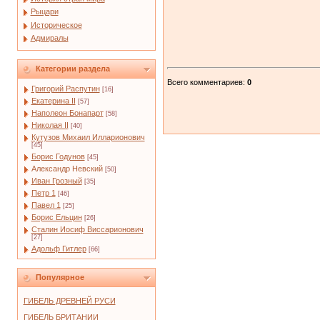
Рыцари
Историческое
Адмиралы
Категории раздела
Всего комментариев
:
0
Григорий Распутин
[16]
Екатерина II
[57]
Наполеон Бонапарт
[58]
Николая II
[40]
Кутузов Михаил Илларионович
[45]
Борис Годунов
[45]
Александр Невский
[50]
Иван Грозный
[35]
Петр 1
[46]
Павел 1
[25]
Борис Ельцин
[26]
Сталин Иосиф Виссарионович
[27]
Адольф Гитлер
[66]
Популярное
ГИБЕЛЬ ДРЕВНЕЙ РУСИ
ГИБЕЛЬ БРИТАНИИ