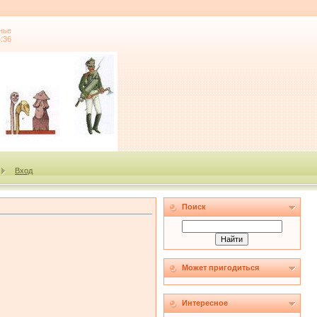
нье
4:36
Вход
Поиск
Может пригодиться
Интересное