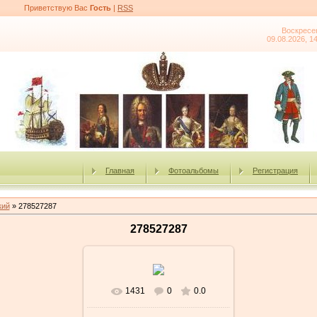
Приветствую Вас
Гость
|
RSS
Воскресе
09.08.2026, 1
Главная
Фотоальбомы
Регистрация
кий
» 278527287
278527287
1431
0
0.0