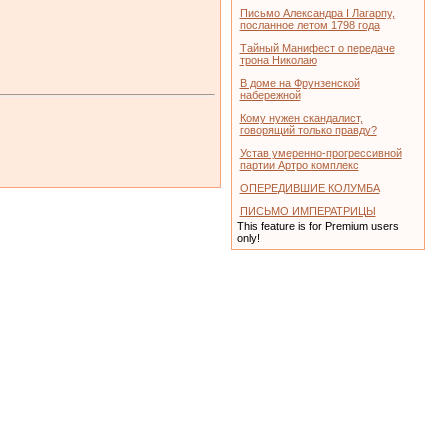
Письмо Александра I Лагарпу,
посланное летом 1798 года
Тайный Манифест о передаче
трона Николаю
В доме на Фрунзенской
набережной
Кому нужен скандалист,
говорящий только правду?
Устав умеренно-прогрессивной
партии Артро комплекс
ОПЕРЕДИВШИЕ КОЛУМБА
ПИСЬМО ИМПЕРАТРИЦЫ
This feature is for Premium users
only!