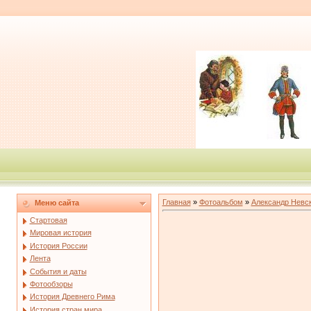
Главная
»
Фотоальбом
»
Александр Невс
Меню сайта
Стартовая
Мировая история
История России
Лента
События и даты
Фотообзоры
История Древнего Рима
История стран мира