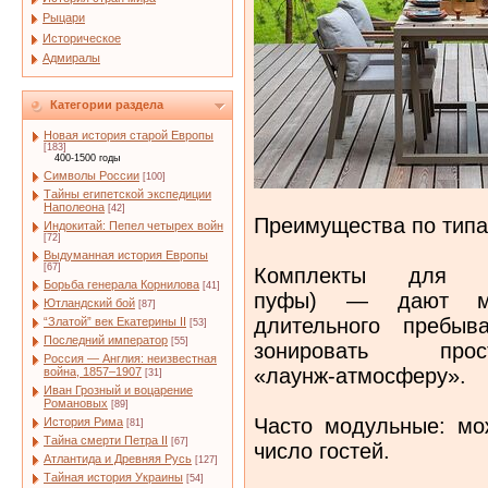
Рыцари
Историческое
Адмиралы
Категории раздела
Новая история старой Европы
[183]
400-1500 годы
Символы России
[100]
Тайны египетской экспедиции
Наполеона
[42]
Преимущества по тип
Индокитай: Пепел четырех войн
[72]
Выдуманная история Европы
[67]
Комплекты для о
Борьба генерала Корнилова
[41]
пуфы) — дают ма
Ютландский бой
[87]
длительного пребыв
“Златой” век Екатерины II
[53]
Последний император
[55]
зонировать пр
Россия — Англия: неизвестная
«лаунж‑атмосферу».
война, 1857–1907
[31]
Иван Грозный и воцарение
Романовых
[89]
Часто модульные: мо
История Рима
[81]
Тайна смерти Петра II
[67]
число гостей.
Атлантида и Древняя Русь
[127]
Тайная история Украины
[54]