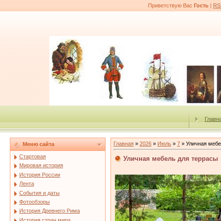
Приветствую Вас
Гость
|
RS
Главн
Главная
»
2026
»
Июль
»
7
» Уличная мебе
Меню сайта
Стартовая
Уличная мебель для террасы
Мировая история
История России
Лента
События и даты
Фотообзоры
История Древнего Рима
История стран мира