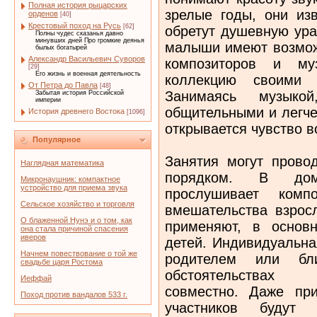
Полная история рыцарских
зрелые годы, они из
орденов
[40]
Крестовый поход на Русь
[62]
обретут душевную ура
Полны чудес сказанья давно
минувших дней Про громкие деянья
малыши имеют возмож
былых богатырей
Александр Васильевич Суворов
композиторов и муз
[29]
Его жизнь и военная деятельность
коллекцию своими з
От Петра до Павла
[48]
Занимаясь музыко
Забытая история Российской
империи
общительными и легче
История древнего Востока
[1096]
открывается чувство 
Популярное
Занятия могут прово
Наглядная математика
порядком. В дом
Микронаушник: компактное
устройство для приема звука
прослушивает компо
Сельское хозяйство и торговля
вмешательства взрос
О блаженной Нунэ и о том, как
применяют, в основ
она стала причиной спасения
иверов
детей. Индивидуальна
Начнем повествование о той же
родителем или бл
свадьбе царя Ростома
обстоятельствах
Иеффай
совместно. Даже пр
Поход против вандалов 533 г.
участников будут 