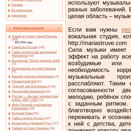
используют музыкаль
Рыцари
разных заболеваний. 
Историческое
целая область – музык
Адмиралы
Если вам нужны
уро
Категории раздела
вокальная студия, ко
Новая история старой Европы
[183]
http://mariastruve.com
400-1500 годы
Символы России
[100]
Сила музыки имеет 
Тайны египетской экспедиции
эффект на работу все
Наполеона
[42]
Индокитай: Пепел четырех войн
возбудимые или 
[72]
необходимость кор
Выдуманная история Европы
[67]
музыкальные про
Борьба генерала Корнилова
[41]
Ютландский бой
расслабляют. Таким
[87]
“Златой” век Екатерины II
[53]
согласованности дв
Последний император
[55]
мелодию, ребёнок спо
Россия — Англия: неизвестная
война, 1857–1907
[31]
с заданным ритмом. 
Иван Грозный и воцарение
Романовых
благотворно воздейс
[89]
История Рима
[81]
переживать и осозна
Тайна смерти Петра II
[67]
к ней с детства, де
Атлантида и Древняя Русь
[127]
Тайная история Украины
[54]
понимают красоту зву