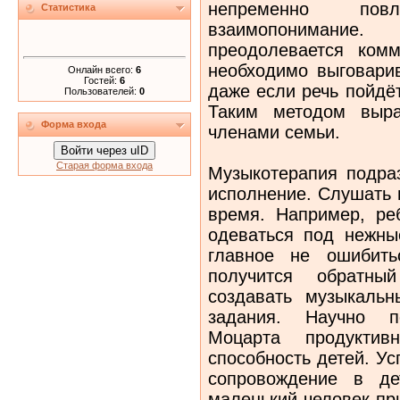
непременно по
Статистика
взаимопонимание
преодолевается комм
необходимо выговарив
Онлайн всего:
6
Гостей:
6
даже если речь пойдё
Пользователей:
0
Таким методом выра
Форма входа
членами семьи.
Войти через uID
Старая форма входа
Музыкотерапия подра
исполнение. Слушать 
время. Например, ре
одеваться под нежны
главное не ошибить
получится обратны
создавать музыкаль
задания. Научно п
Моцарта продукти
способность детей. У
сопровождение в де
маленький человек пр