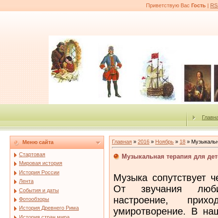
Приветствую Вас
Гость
|
RS
Главн
Главная
»
2016
»
Ноябрь
»
18
» Музыкальн
Меню сайта
Стартовая
Музыкальная терапия для дет
Мировая история
История России
Музыка сопутствует ч
Лента
От звучания люб
События и даты
настроение, при
Фотообзоры
История Древнего Рима
умиротворение. В на
История стран мира