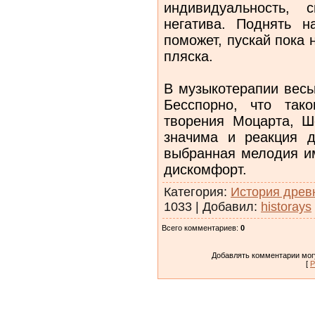
индивидуальность, 
негатива. Поднять н
поможет, пускай пока 
пляска.
В музыкотерапии весь
Бесспорно, что так
творения Моцарта, Ш
значима и реакция д
выбранная мелодия и
дискомфорт.
Категория
:
История древ
1033
|
Добавил
:
historays
Всего комментариев
:
0
Добавлять комментарии могу
[
Р