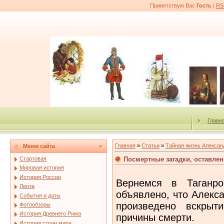
Приветствую Вас
Гость
|
RS
Главн
Главная
»
Статьи
»
Тайная жизнь Александ
Меню сайта
Посмертные загадки, оставле
Стартовая
Мировая история
История России
Вернемся в Таганро
Лента
объявлено, что Алекс
События и даты
произведено вскрыт
Фотообзоры
История Древнего Рима
причины смерти.
История стран мира