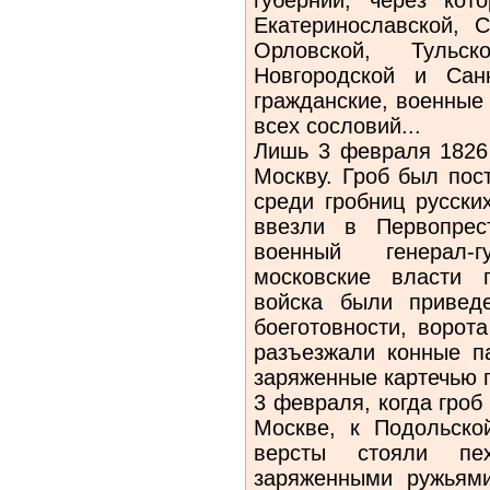
Екатеринославской, С
Орловской, Тульск
Новгородской и Санк
гражданские, военные
всех сословий...
Лишь 3 февраля 1826 
Москву. Гроб был пос
среди гробниц русски
ввезли в Первопрес
военный генерал-
московские власти 
войска были привед
боеготовности, ворот
разъезжали конные п
заряженные картечью 
3 февраля, когда гроб
Москве, к Подольско
версты стояли пе
заряженными ружьями