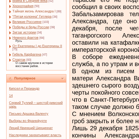
Война в Средние века
[52]
сообщил в своих восп
Хронография
[50]
Тайная жизнь Александра I
[89]
Забальзамировав те
“Пятая колонна” Гитлера
[34]
Александра, где он
Великие Россияне
[103]
декабря, после че
Победы и беды России
[39]
Зигзаг истории
[34]
таганрогского Але
Немного фактов
[64]
оставили на катафалк
Русь
От Екатерины I до Екатерины II
императорской короно
[75]
Гибель Карфагена
[47]
В соборе ежедневно
Спартак
[93]
служба, а по утрам и 
О самом крупном в истории
восстании рабов.
В одном из писем к
матери Александра В
Популярное
здешнего сырого возд
Кипсел и Периандр
черты покойного совс
14
что в Санкт-Петербург
Сервий Туллий – шестой римский
таком случае должно б
царь
С мнением Волконског
Письмо Аршака Валенту
гроб закрыть и более н
Выборы во Франкфурте
Лишь 29 декабря 1825
Люций Квинкций Цинциннат
кончины Александр
Наследники захватывают власть