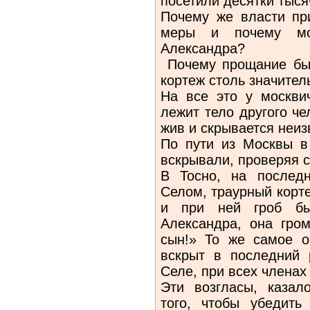
посетили десятки тыся
Почему же власти пр
меры и почему мо
Александра?
Почему прощание был
кортеж столь значите
На все это у москви
лежит тело другого ч
жив и скрывается неиз
По пути из Москвы в 
вскрывали, проверяя с
В Тосно, на послед
Селом, траурный корт
и при ней гроб бы
Александра, она гром
сын!» То же самое о
вскрыт в последний 
Селе, при всех члена
Эти возгласы, казал
того, чтобы убедить