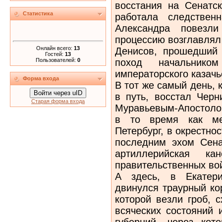
восстания на Сенатс
Статистика
работала следствен
Александра повезли
процессию возглавлял
Онлайн всего:
13
Денисов, прошедший 
Гостей:
13
Пользователей:
0
поход начальник
императорского казачь
Форма входа
В тот же самый день, 
Войти через uID
в путь, восстал Черн
Старая форма входа
Муравьевым-Апостоло
в то время как ме
Петербург, в окрестно
последним эхом Сена
артиллерийская ка
правительственных во
А здесь, в Екатери
двинулся траурный кор
которой везли гроб, 
всяческих состояний 
губерний, через кот