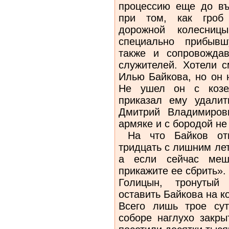
процессию еще до въ
при том, как гроб 
дорожной колесниц
специально прибывш
также и сопровожда
служителей. Хотели с
Илью Байкова, но он 
Не ушел он с козел
приказал ему удалит
Дмитрий Владимиров
армяке и с бородой не
На что Байков отв
тридцать с лишним лет
а если сейчас меш
прикажите ее сбрить».
Голицын, тронутый 
оставить Байкова на к
Всего лишь трое сут
соборе наглухо закры