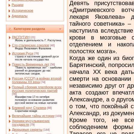
Девять присутствов
Рыцари
«Дмитриевского вот
Историческое
лекаря Яковлева» д
Адмиралы
тайного советника» –
Категории раздела
наступила вследствие
крови в мозговые с
РАСПУТИН
[21]
Жизнь и деятельность Г. Распутина.
отделением и накоп
Сто сталинских соколов
[40]
Федор Яковлевич Фалалеев
полостях мозга».
История Руси
[76]
Когда же один из био
страна и население древней руси
после начала государства
Барятинский, попроси
Повесть Временных лет
[56]
"Повесть временных лет" - наиболее
начала XX века дать
ранний из дошедших до нас
летописных сводов.
смерти на основании 
Россия (СССР) в войнах второй
половины XX века
[74]
независимо друг от др
Полный сборник платформ всех
русских политических партий
акта создают впечат
[56]
Манифестом 17-го октября
Александре, а о друго
положено основание развитию
русской жизни на новых началах
о том, что покойный 
Ближний круг Сталина
[88]
Соратники вождя
Александр, из докумен
Величайшие тайны истории
[103]
Кроме того, не вс
Хроники мусульманских
государств
[79]
соблюдением формы 
Дворцовые секреты
[144]
Тарасов его не под