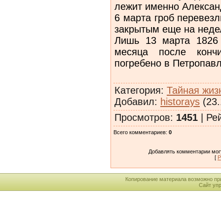
лежит именно Александ
6 марта гроб перевезл
закрытым еще на неде
Лишь 13 марта 1826 
месяца после конч
погребено в Петропав
Категория
:
Тайная жиз
Добавил
:
historays
(23.
Просмотров
:
1451
|
Ре
Всего комментариев
:
0
Добавлять комментарии могу
[
Р
Копирование материала возможно пр
Сайт уп