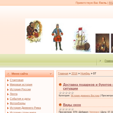
Приветствую Вас
Гость
|
RS
Главн
Главная
»
2016
»
Ноябрь
»
07
Меню сайта
Стартовая
Доставка подарков и букетов
Мировая история
ситуации
История России
Лента
Категория:
История древнего Востока
|
Просмотро
События и даты
Фотообзоры
Виды окон
История Древнего Рима
Просмотров:
978
|
Добавил:
historays
|
Дата:
07.1
История стран мира