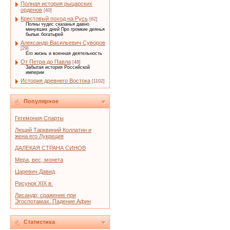
Полная история рыцарских
орденов
[40]
Крестовый поход на Русь
[62]
Полны чудес сказанья давно
минувших дней Про громкие деянья
былых богатырей
Александр Васильевич Суворов
[29]
Его жизнь и военная деятельность
От Петра до Павла
[48]
Забытая история Российской
империи
История древнего Востока
[1102]
Популярное
Гегемония Спарты
Люций Тарквиний Коллатин и
жена его Лукреция
ДАЛЕКАЯ СТРАНА СИНОВ
Мера, вес, монета
Царевич Давид
Рисунок XIX в.
Лисандр; сражение при
Эгоспотамах. Падение Афин
Статистика