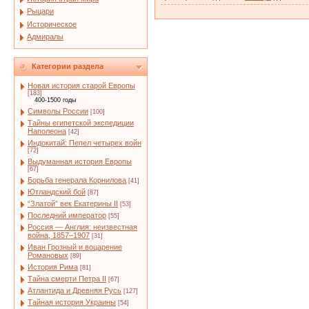
Рыцари
Историческое
Адмиралы
Категории раздела
Новая история старой Европы
[183]
400-1500 годы
Символы России
[100]
Тайны египетской экспедиции
Наполеона
[42]
Индокитай: Пепел четырех войн
[72]
Выдуманная история Европы
[67]
Борьба генерала Корнилова
[41]
Ютландский бой
[87]
“Златой” век Екатерины II
[53]
Последний император
[55]
Россия — Англия: неизвестная
война, 1857–1907
[31]
Иван Грозный и воцарение
Романовых
[89]
История Рима
[81]
Тайна смерти Петра II
[67]
Атлантида и Древняя Русь
[127]
Тайная история Украины
[54]