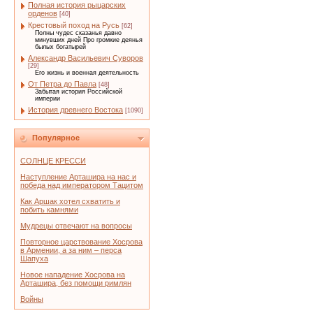
Полная история рыцарских
орденов
[40]
Крестовый поход на Русь
[62]
Полны чудес сказанья давно
минувших дней Про громкие деянья
былых богатырей
Александр Васильевич Суворов
[29]
Его жизнь и военная деятельность
От Петра до Павла
[48]
Забытая история Российской
империи
История древнего Востока
[1090]
Популярное
СОЛНЦЕ КРЕССИ
Наступление Арташира на нас и
победа над императором Тацитом
Как Аршак хотел схватить и
побить камнями
Мудрецы отвечают на вопросы
Повторное царствование Хосрова
в Армении, а за ним – перса
Шапуха
Новое нападение Хосрова на
Арташира, без помощи римлян
Войны