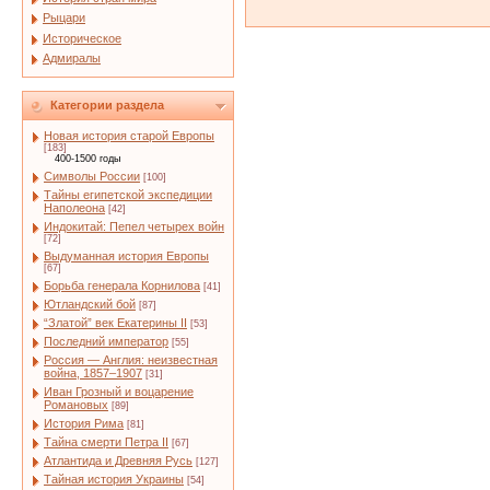
Рыцари
Историческое
Адмиралы
Категории раздела
Новая история старой Европы
[183]
400-1500 годы
Символы России
[100]
Тайны египетской экспедиции
Наполеона
[42]
Индокитай: Пепел четырех войн
[72]
Выдуманная история Европы
[67]
Борьба генерала Корнилова
[41]
Ютландский бой
[87]
“Златой” век Екатерины II
[53]
Последний император
[55]
Россия — Англия: неизвестная
война, 1857–1907
[31]
Иван Грозный и воцарение
Романовых
[89]
История Рима
[81]
Тайна смерти Петра II
[67]
Атлантида и Древняя Русь
[127]
Тайная история Украины
[54]