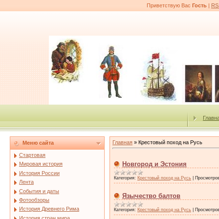
Приветствую Вас
Гость
|
RS
Главн
Главная
»
Крестовый поход на Русь
Меню сайта
Стартовая
Новгород и Эстония
Мировая история
История России
Категория:
Крестовый поход на Русь
|
Просмотро
Лента
События и даты
Язычество балтов
Фотообзоры
История Древнего Рима
Категория:
Крестовый поход на Русь
|
Просмотро
История стран мира